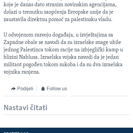
koje je danas dato stranim novinskim agencijama,
MAGAZIN
dolazi u trenutku saopćenja Evropske unije da je
O GLASU AMERIKE
zaustavila direktnu pomoć za palestinsku vladu.
Learning English
U odvojenom razvoju događaja, u izvještajima sa
Zapadne obale se navodi da su izraelske snage ubile
PRATITE NAS
jednog Palestinca tokom racije na izbjeglički kamp u
blizini Nablusa. Izraelska vojska navodi da je jedan
militant pogođen tokom sukoba i da su dva izraelska
vojnika ranjena.
Jezici
Podijeli
Follow us
Nastavi čitati