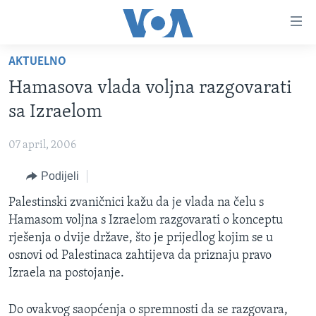
Linkovi
Pređi
na
AKTUELNO
glavni
TV PROGRAM
sadržaj
Hamasova vlada voljna razgovarati
VIDEO
Pređi
sa Izraelom
na
FOTOGRAFIJE DANA
glavnu
07 april, 2006
VIJESTI
navigaciju
Idi
Podijeli
NAUKA I TEHNOLOGIJA
SJEDINJENE AMERIČKE DRŽAVE
na
SPECIJALNI PROJEKTI
Palestinski zvaničnici kažu da je vlada na čelu s
BOSNA I HERCEGOVINA
pretragu
Hamasom voljna s Izraelom razgovarati o konceptu
KORUPCIJA
SVIJET
rješenja o dvije države, što je prijedlog kojim se u
SLOBODA MEDIJA
osnovi od Palestinaca zahtijeva da priznaju pravo
Izraela na postojanje.
ŽENSKA STRANA
IZBJEGLIČKA STRANA
Do ovakvog saopćenja o spremnosti da se razgovara,