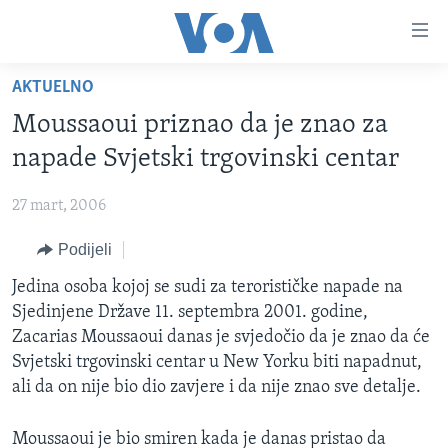
Linkovi
Pređi
na
AKTUELNO
glavni
TV PROGRAM
sadržaj
Moussaoui priznao da je znao za
VIDEO
Pređi
napade Svjetski trgovinski centar
na
FOTOGRAFIJE DANA
glavnu
27 mart, 2006
VIJESTI
navigaciju
Idi
Podijeli
NAUKA I TEHNOLOGIJA
SJEDINJENE AMERIČKE DRŽAVE
na
SPECIJALNI PROJEKTI
Jedina osoba kojoj se sudi za terorističke napade na
BOSNA I HERCEGOVINA
pretragu
Sjedinjene Države 11. septembra 2001. godine,
KORUPCIJA
SVIJET
Zacarias Moussaoui danas je svjedočio da je znao da će
SLOBODA MEDIJA
Svjetski trgovinski centar u New Yorku biti napadnut,
ali da on nije bio dio zavjere i da nije znao sve detalje.
ŽENSKA STRANA
IZBJEGLIČKA STRANA
Moussaoui je bio smiren kada je danas pristao da