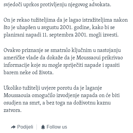
svjedoči uprkos protivljenju njegovog advokata.
MAGAZIN
O GLASU AMERIKE
On je rekao tužiteljima da je lagao istražiteljima nakon
što je uhapšen u avgustu 2001. godine, kako bi se
Learning English
planirani napadi 11. septembra 2001. mogli izvesti.
PRATITE NAS
Ovakvo priznanje se smatralo ključnim u nastojanju
američke vlade da dokaže da je Moussaoui prikrivao
informacije koje su mogle spriječiti napade i spasiti
barem neke od života.
Jezici
Ukoliko tužitelji uvjere porotu da je laganje
Moussaouia omogućilo izvodjenje napada on će biti
osudjen na smrt, a bez toga na doživotnu kaznu
zatvora.
Podijeli
Follow us