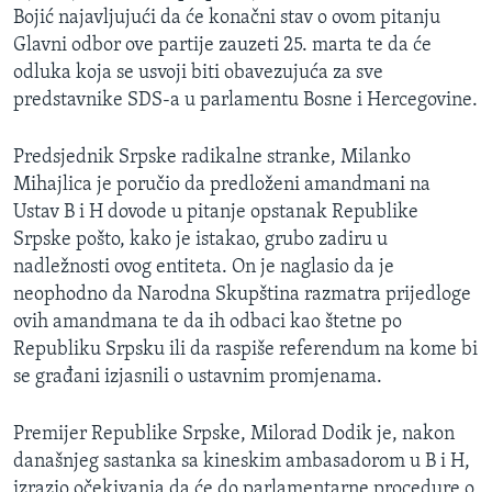
Bojić najavljujući da će konačni stav o ovom pitanju
MAGAZIN
Glavni odbor ove partije zauzeti 25. marta te da će
O GLASU AMERIKE
odluka koja se usvoji biti obavezujuća za sve
predstavnike SDS-a u parlamentu Bosne i Hercegovine.
Learning English
Predsjednik Srpske radikalne stranke, Milanko
PRATITE NAS
Mihajlica je poručio da predloženi amandmani na
Ustav B i H dovode u pitanje opstanak Republike
Srpske pošto, kako je istakao, grubo zadiru u
nadležnosti ovog entiteta. On je naglasio da je
Jezici
neophodno da Narodna Skupština razmatra prijedloge
ovih amandmana te da ih odbaci kao štetne po
Republiku Srpsku ili da raspiše referendum na kome bi
se građani izjasnili o ustavnim promjenama.
Premijer Republike Srpske, Milorad Dodik je, nakon
današnjeg sastanka sa kineskim ambasadorom u B i H,
izrazio očekivanja da će do parlamentarne procedure o