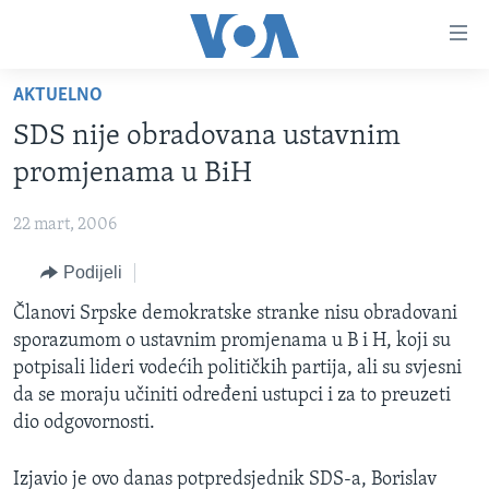
Linkovi
Pređi
na
AKTUELNO
glavni
TV PROGRAM
sadržaj
SDS nije obradovana ustavnim
VIDEO
Pređi
promjenama u BiH
na
FOTOGRAFIJE DANA
glavnu
22 mart, 2006
VIJESTI
navigaciju
Idi
Podijeli
NAUKA I TEHNOLOGIJA
SJEDINJENE AMERIČKE DRŽAVE
na
SPECIJALNI PROJEKTI
Članovi Srpske demokratske stranke nisu obradovani
BOSNA I HERCEGOVINA
pretragu
sporazumom o ustavnim promjenama u B i H, koji su
KORUPCIJA
SVIJET
potpisali lideri vodećih političkih partija, ali su svjesni
SLOBODA MEDIJA
da se moraju učiniti određeni ustupci i za to preuzeti
dio odgovornosti.
ŽENSKA STRANA
IZBJEGLIČKA STRANA
Izjavio je ovo danas potpredsjednik SDS-a, Borislav