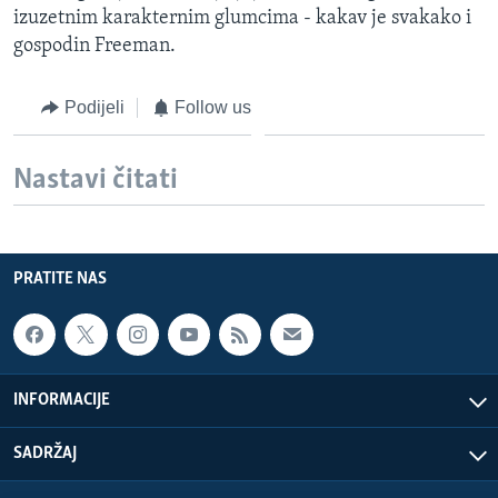
izuzetnim karakternim glumcima - kakav je svakako i
MAGAZIN
gospodin Freeman.
O GLASU AMERIKE
Podijeli
Follow us
Learning English
Nastavi čitati
PRATITE NAS
PRATITE NAS
Jezici
INFORMACIJE
SADRŽAJ