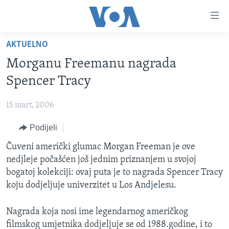
Linkovi
Pređi
na
AKTUELNO
glavni
TV PROGRAM
sadržaj
Morganu Freemanu nagrada
VIDEO
Pređi
Spencer Tracy
na
FOTOGRAFIJE DANA
glavnu
15 mart, 2006
VIJESTI
navigaciju
Idi
Podijeli
NAUKA I TEHNOLOGIJA
SJEDINJENE AMERIČKE DRŽAVE
na
SPECIJALNI PROJEKTI
Čuveni američki glumac Morgan Freeman je ove
BOSNA I HERCEGOVINA
pretragu
nedjleje počašćen još jednim priznanjem u svojoj
KORUPCIJA
SVIJET
bogatoj kolekciji: ovaj puta je to nagrada Spencer Tracy
SLOBODA MEDIJA
koju dodjeljuje univerzitet u Los Andjelesu.
ŽENSKA STRANA
Nagrada koja nosi ime legendarnog američkog
IZBJEGLIČKA STRANA
filmskog umjetnika dodjeljuje se od 1988.godine, i to