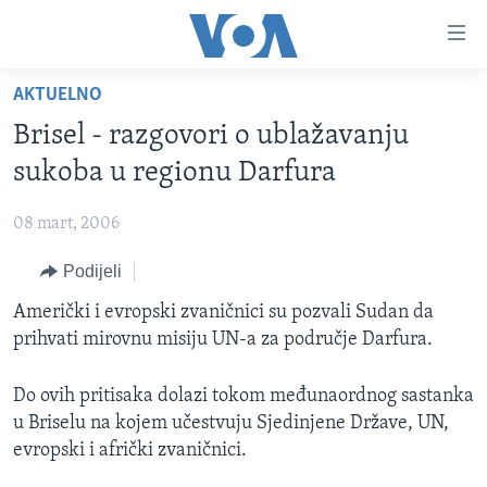
Linkovi
Pređi
na
AKTUELNO
glavni
TV PROGRAM
sadržaj
Brisel - razgovori o ublažavanju
VIDEO
Pređi
sukoba u regionu Darfura
na
FOTOGRAFIJE DANA
glavnu
08 mart, 2006
VIJESTI
navigaciju
Idi
Podijeli
NAUKA I TEHNOLOGIJA
SJEDINJENE AMERIČKE DRŽAVE
na
SPECIJALNI PROJEKTI
Američki i evropski zvaničnici su pozvali Sudan da
BOSNA I HERCEGOVINA
pretragu
prihvati mirovnu misiju UN-a za područje Darfura.
KORUPCIJA
SVIJET
SLOBODA MEDIJA
Do ovih pritisaka dolazi tokom međunaordnog sastanka
u Briselu na kojem učestvuju Sjedinjene Države, UN,
ŽENSKA STRANA
evropski i afrički zvaničnici.
IZBJEGLIČKA STRANA