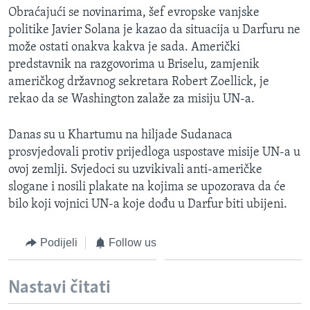
Obraćajući se novinarima, šef evropske vanjske
MAGAZIN
politike Javier Solana je kazao da situacija u Darfuru ne
O GLASU AMERIKE
može ostati onakva kakva je sada. Američki
predstavnik na razgovorima u Briselu, zamjenik
Learning English
američkog državnog sekretara Robert Zoellick, je
rekao da se Washington zalaže za misiju UN-a.
PRATITE NAS
Danas su u Khartumu na hiljade Sudanaca
prosvjedovali protiv prijedloga uspostave misije UN-a u
ovoj zemlji. Svjedoci su uzvikivali anti-američke
Jezici
slogane i nosili plakate na kojima se upozorava da će
bilo koji vojnici UN-a koje dođu u Darfur biti ubijeni.
Podijeli
Follow us
Nastavi čitati