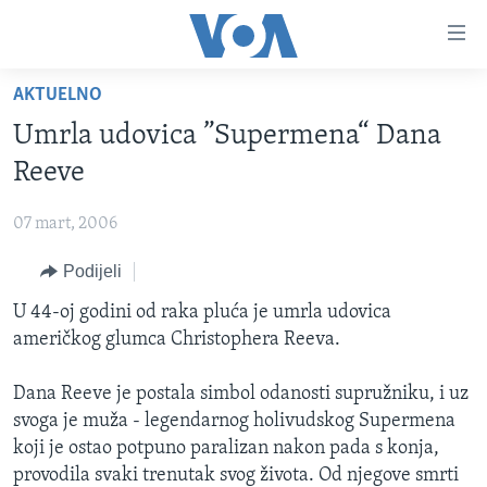
Linkovi
Pređi
na
AKTUELNO
glavni
TV PROGRAM
sadržaj
Umrla udovica ”Supermena“ Dana
VIDEO
Pređi
Reeve
na
FOTOGRAFIJE DANA
glavnu
07 mart, 2006
VIJESTI
navigaciju
Idi
Podijeli
NAUKA I TEHNOLOGIJA
SJEDINJENE AMERIČKE DRŽAVE
na
SPECIJALNI PROJEKTI
U 44-oj godini od raka pluća je umrla udovica
BOSNA I HERCEGOVINA
pretragu
američkog glumca Christophera Reeva.
KORUPCIJA
SVIJET
SLOBODA MEDIJA
Dana Reeve je postala simbol odanosti supružniku, i uz
svoga je muža - legendarnog holivudskog Supermena
ŽENSKA STRANA
koji je ostao potpuno paralizan nakon pada s konja,
IZBJEGLIČKA STRANA
provodila svaki trenutak svog života. Od njegove smrti