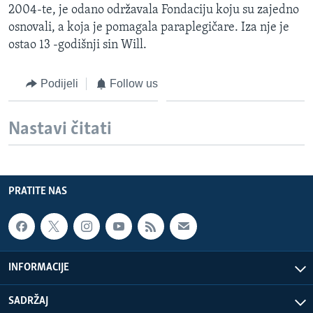
2004-te, je odano održavala Fondaciju koju su zajedno
MAGAZIN
osnovali, a koja je pomagala paraplegičare. Iza nje je
O GLASU AMERIKE
ostao 13 -godišnji sin Will.
Learning English
Podijeli
Follow us
PRATITE NAS
Nastavi čitati
Jezici
PRATITE NAS
INFORMACIJE
SADRŽAJ