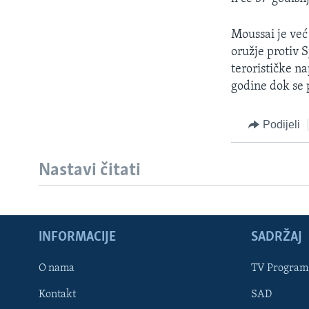
MAGAZIN
O GLASU AMERIKE
Moussai je već 
oružje protiv S
terorističke n
godine dok se 
Podijeli
Nastavi čitati
INFORMACIJE
SADRŽAJ
Learning English
O nama
TV Program
Kontakt
SAD
PRATITE NAS