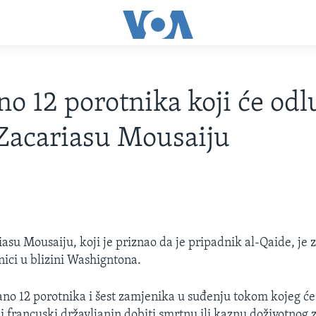
no 12 porotnika koji će odlu
Zacariasu Mousaiju
asu Mousaiju, koji je priznao da je pripadnik al-Qaide, je 
nici u blizini Washigntona.
ano 12 porotnika i šest zamjenika u suđenju tokom kojeg će 
ji francuski državljanin dobiti smrtnu ili kaznu doživotnog 