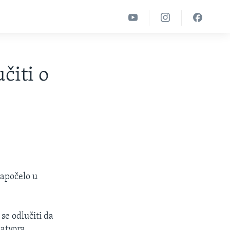
čiti o
započelo u
se odlučiti da
zatvora.