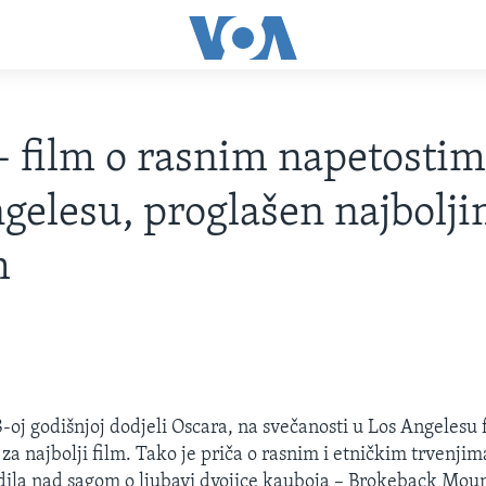
- film o rasnim napetostim
gelesu, proglašen najbolj
m
-oj godišnjoj dodjeli Oscara, na svečanosti u Los Angelesu 
za najbolji film. Tako je priča o rasnim i etničkim trvenjim
ila nad sagom o ljubavi dvojice kauboja – Brokeback Mount