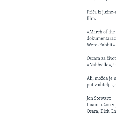
Priča iz južno-
film.
«March of the 
dokumentarac, 
Were-Rabbit»
Oscara za živo
«Nahhville», i
Ali, možda je n
put voditelj...
Jon Stewart:
Imam tužnu vij
Osara, Dick Ch