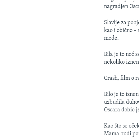
MAGAZIN
nagradjen Osca
O GLASU AMERIKE
Slavlje za pobj
kao i obično – 
mode.
Bila je to noć
nekoliko iznen
Crash, film o 
Bilo je to izne
uzbudila duhov
Oscara dobio j
Kao što se oče
Mama budi pon