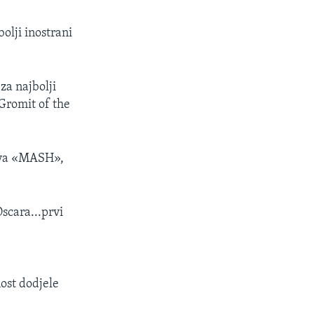
bolji inostrani
za najbolji
Gromit of the
mova «MASH»,
Oscara...prvi
nost dodjele