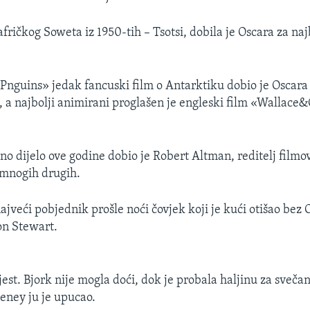
afričkog Soweta iz 1950-tih – Tsotsi, dobila je Oscara za naj
Pnguins» jedak fancuski film o Antarktiku dobio je Oscara 
a najbolji animirani proglašen je engleski film «Wallace&
.
tno dijelo ove godine dobio je Robert Altman, reditelj fil
 mnogih drugih.
ajveći pobjednik prošle noći čovjek koji je kući otišao bez 
Jon Stewart.
est. Bjork nije mogla doći, dok je probala haljinu za sveča
eney ju je upucao.