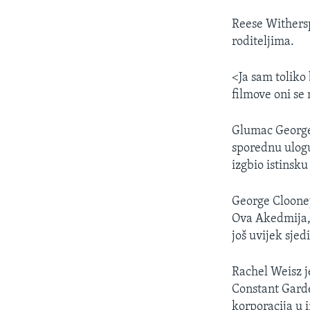
Reese Withersp
roditeljima.
<Ja sam toliko
filmove oni se
Glumac George 
sporednu ulogu
izgbio istinsk
George Cloone
Ova Akedmija, 
još uvijek sje
Rachel Weisz j
Constant Garde
korporacija u 