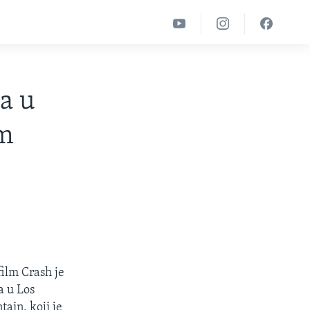
a u
im
film Crash je
a u Los
ain, koji je