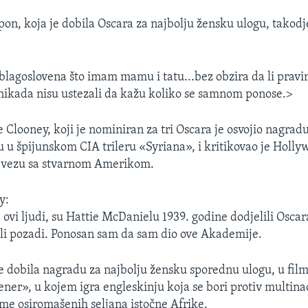
on, koja je dobila Oscara za najbolju žensku ulogu, takodje
 blagoslovena što imam mamu i tatu...bez obzira da li pravim
 nikada nisu ustezali da kažu koliko se samnom ponose.>
Clooney, koji je nominiran za tri Oscara je osvojio nagradu
 u špijunskom CIA trileru «Syriana», i kritikovao je Holly
u vezu sa stvarnom Amerikom.
y:
ovi ljudi, su Hattie McDanielu 1939. godine dodjelili Oscar
dili pozadi. Ponosan sam da sam dio ove Akademije.
e dobila nagradu za najbolju žensku sporednu ulogu, u fil
ner», u kojem igra engleskinju koja se bori protiv multina
ime osiromašenih seljana istočne Afrike.