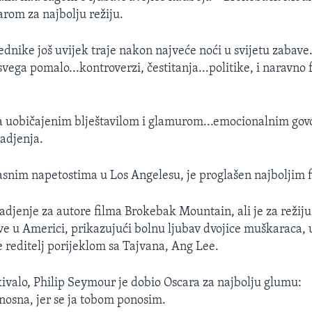
rom za najbolju režiju.
ednike još uvijek traje nakon najveće noći u svijetu zabave.
svega pomalo...kontroverzi, čestitanja...politike, i naravno
 sa uobičajenim blještavilom i glamurom...emocionalnim govo
adjenja.
rasnim napetostima u Los Angelesu, je proglašen najboljim 
nadjenje za autore filma Brokebak Mountain, ali je za režiju
e u Americi, prikazujući bolnu ljubav dvojice muškaraca, 
e reditelj porijeklom sa Tajvana, Ang Lee.
kivalo, Philip Seymour je dobio Oscara za najbolju glumu:
osna, jer se ja tobom ponosim.