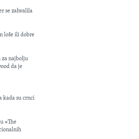
r se zahvalila
 loše ili dobre
 za najbolju
wood da je
a kada su crnci
mu «The
cionalnih