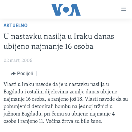
Linkovi
Pređi
na
AKTUELNO
glavni
TV PROGRAM
sadržaj
U nastavku nasilja u Iraku danas
VIDEO
Pređi
ubijeno najmanje 16 osoba
na
FOTOGRAFIJE DANA
glavnu
02 mart, 2006
VIJESTI
navigaciju
Idi
Podijeli
NAUKA I TEHNOLOGIJA
SJEDINJENE AMERIČKE DRŽAVE
na
SPECIJALNI PROJEKTI
Vlasti u Iraku navode da je u nastavku nasilja u
BOSNA I HERCEGOVINA
pretragu
Bagdadu i ostalim dijelovima zemlje danas ubijeno
KORUPCIJA
SVIJET
najmanje 16 osoba, a ranjeno još 18. Vlasti navode da su
SLOBODA MEDIJA
pobunjenici detonirali bombu na jednoj tržnici u
južnom Bagdadu, pri čemu su ubijene najmanje 4
ŽENSKA STRANA
osobe i ranjeno 11. Većina žrtva su bile žene.
IZBJEGLIČKA STRANA