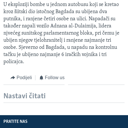
U eksploziji bombe u jednom autobusu koji se kretao
MAGAZIN
kroz šiitski dio istočnog Bagdada su ubijena dva
O GLASU AMERIKE
putnika, i ranjene četiri osobe na ulici. Napadači su
također napali vozilo Adnana al-Dulaimija, lidera
Learning English
njvećeg sunitskog parlamentarnog bloka, pri čemu je
ubijen njegov tjelohranitelj i ranjene najmanje tri
PRATITE NAS
osobe. Sjeverno od Bagdada, u napadu na kontrolnu
tačku je ubijeno najmanje 6 iračkih vojnika i tri
policajca.
Jezici
Podijeli
Follow us
Nastavi čitati
PRATITE NAS