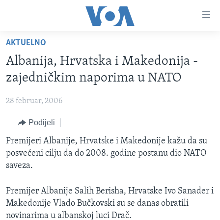
Linkovi
Pređi
na
AKTUELNO
glavni
TV PROGRAM
sadržaj
Albanija, Hrvatska i Makedonija -
VIDEO
Pređi
zajedničkim naporima u NATO
na
FOTOGRAFIJE DANA
glavnu
28 februar, 2006
VIJESTI
navigaciju
Idi
Podijeli
NAUKA I TEHNOLOGIJA
SJEDINJENE AMERIČKE DRŽAVE
na
SPECIJALNI PROJEKTI
Premijeri Albanije, Hrvatske i Makedonije kažu da su
BOSNA I HERCEGOVINA
pretragu
posvećeni cilju da do 2008. godine postanu dio NATO
KORUPCIJA
SVIJET
saveza.
SLOBODA MEDIJA
Premijer Albanije Salih Berisha, Hrvatske Ivo Sanader i
ŽENSKA STRANA
Makedonije Vlado Bučkovski su se danas obratili
IZBJEGLIČKA STRANA
novinarima u albanskoj luci Drač.