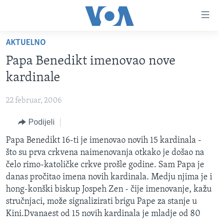
Linkovi
Pređi
na
AKTUELNO
glavni
TV PROGRAM
sadržaj
Papa Benedikt imenovao nove
VIDEO
Pređi
kardinale
na
FOTOGRAFIJE DANA
glavnu
22 februar, 2006
VIJESTI
navigaciju
Idi
Podijeli
NAUKA I TEHNOLOGIJA
SJEDINJENE AMERIČKE DRŽAVE
na
SPECIJALNI PROJEKTI
Papa Benedikt 16-ti je imenovao novih 15 kardinala -
BOSNA I HERCEGOVINA
pretragu
što su prva crkvena naimenovanja otkako je došao na
KORUPCIJA
SVIJET
čelo rimo-katoličke crkve prošle godine. Sam Papa je
SLOBODA MEDIJA
danas pročitao imena novih kardinala. Medju njima je i
hong-konški biskup Jospeh Zen - čije imenovanje, kažu
ŽENSKA STRANA
stručnjaci, može signalizirati brigu Pape za stanje u
IZBJEGLIČKA STRANA
Kini.Dvanaest od 15 novih kardinala je mladje od 80