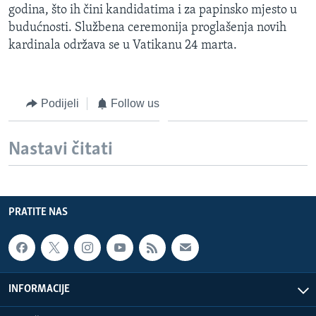
godina, što ih čini kandidatima i za papinsko mjesto u
MAGAZIN
budućnosti. Službena ceremonija proglašenja novih
O GLASU AMERIKE
kardinala održava se u Vatikanu 24 marta.
Learning English
Podijeli
Follow us
PRATITE NAS
Nastavi čitati
Jezici
PRATITE NAS
INFORMACIJE