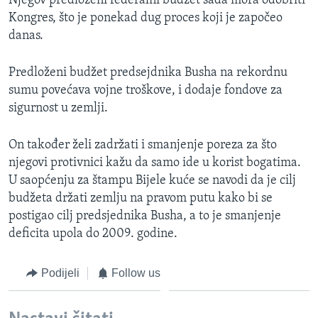
Njegov predloženi federalni budžet sada mora odobriti
MAGAZIN
Kongres, što je ponekad dug proces koji je započeo
danas.
O GLASU AMERIKE
Predloženi budžet predsejdnika Busha na rekordnu
Learning English
sumu povećava vojne troškove, i dodaje fondove za
sigurnost u zemlji.
PRATITE NAS
On također želi zadržati i smanjenje poreza za što
njegovi protivnici kažu da samo ide u korist bogatima.
U saopćenju za štampu Bijele kuće se navodi da je cilj
Jezici
budžeta držati zemlju na pravom putu kako bi se
postigao cilj predsjednika Busha, a to je smanjenje
deficita upola do 2009. godine.
Podijeli
Follow us