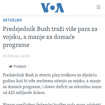
Linkovi
Pređi
na
AKTUELNO
glavni
TV PROGRAM
sadržaj
Predsjednik Bush traži više para za
VIDEO
Pređi
vojsku, a manje za domaće
na
FOTOGRAFIJE DANA
programe
glavnu
VIJESTI
navigaciju
06 februar, 2006
Idi
NAUKA I TEHNOLOGIJA
SJEDINJENE AMERIČKE DRŽAVE
na
Podijeli
SPECIJALNI PROJEKTI
BOSNA I HERCEGOVINA
pretragu
Predsjednik Bush je stvorio plan troškova za sljedeću
KORUPCIJA
SVIJET
godinu koji bi više sredstava odvojio za vojsku, a manje
SLOBODA MEDIJA
za domaće programe, i doveo deficit na rekordnu sumu
ŽENSKA STRANA
od 423 milijarde dolara.
IZBJEGLIČKA STRANA