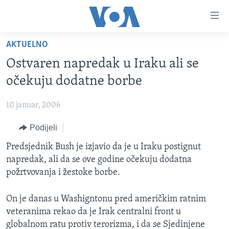
Linkovi
Pređi
na
AKTUELNO
glavni
TV PROGRAM
sadržaj
Ostvaren napredak u Iraku ali se
VIDEO
Pređi
očekuju dodatne borbe
na
FOTOGRAFIJE DANA
glavnu
10 januar, 2006
VIJESTI
navigaciju
Idi
Podijeli
NAUKA I TEHNOLOGIJA
SJEDINJENE AMERIČKE DRŽAVE
na
SPECIJALNI PROJEKTI
Predsjednik Bush je izjavio da je u Iraku postignut
BOSNA I HERCEGOVINA
pretragu
napredak, ali da se ove godine očekuju dodatna
KORUPCIJA
SVIJET
požrtvovanja i žestoke borbe.
SLOBODA MEDIJA
On je danas u Washigntonu pred američkim ratnim
ŽENSKA STRANA
veteranima rekao da je Irak centralni front u
IZBJEGLIČKA STRANA
globalnom ratu protiv terorizma, i da se Sjedinjene