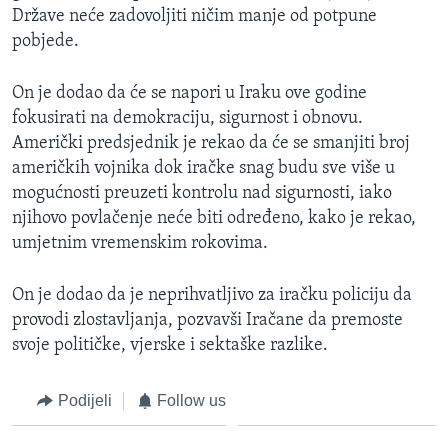
Države neće zadovoljiti ničim manje od potpune
MAGAZIN
pobjede.
O GLASU AMERIKE
On je dodao da će se napori u Iraku ove godine
Learning English
fokusirati na demokraciju, sigurnost i obnovu.
Američki predsjednik je rekao da će se smanjiti broj
PRATITE NAS
američkih vojnika dok iračke snag budu sve više u
mogućnosti preuzeti kontrolu nad sigurnosti, iako
njihovo povlačenje neće biti određeno, kako je rekao,
umjetnim vremenskim rokovima.
Jezici
On je dodao da je neprihvatljivo za iračku policiju da
provodi zlostavljanja, pozvavši Iračane da premoste
svoje političke, vjerske i sektaške razlike.
Podijeli
Follow us