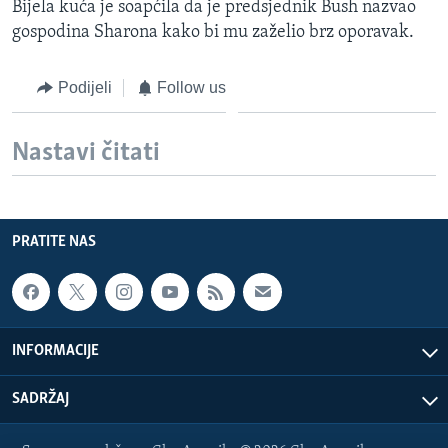
Bijela kuća je soapćila da je predsjednik Bush nazvao
MAGAZIN
gospodina Sharona kako bi mu zaželio brz oporavak.
O GLASU AMERIKE
Podijeli
Follow us
Learning English
Nastavi čitati
PRATITE NAS
PRATITE NAS
Jezici
INFORMACIJE
SADRŽAJ