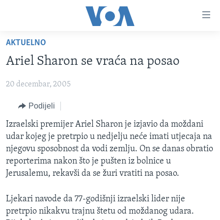
Linkovi
Pređi
na
AKTUELNO
glavni
TV PROGRAM
sadržaj
Ariel Sharon se vraća na posao
VIDEO
Pređi
na
20 decembar, 2005
FOTOGRAFIJE DANA
glavnu
VIJESTI
Podijeli
navigaciju
Idi
NAUKA I TEHNOLOGIJA
SJEDINJENE AMERIČKE DRŽAVE
Izraelski premijer Ariel Sharon je izjavio da moždani
na
udar kojeg je pretrpio u nedjelju neće imati utjecaja na
SPECIJALNI PROJEKTI
BOSNA I HERCEGOVINA
pretragu
njegovu sposobnost da vodi zemlju. On se danas obratio
KORUPCIJA
SVIJET
reporterima nakon što je pušten iz bolnice u
Jerusalemu, rekavši da se žuri vratiti na posao.
SLOBODA MEDIJA
ŽENSKA STRANA
Ljekari navode da 77-godišnji izraelski lider nije
pretrpio nikakvu trajnu štetu od moždanog udara.
IZBJEGLIČKA STRANA