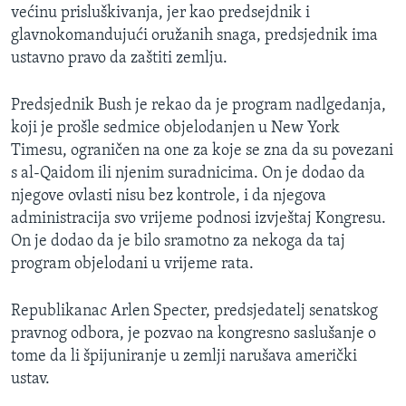
većinu prisluškivanja, jer kao predsejdnik i
MAGAZIN
glavnokomandujući oružanih snaga, predsjednik ima
O GLASU AMERIKE
ustavno pravo da zaštiti zemlju.
Learning English
Predsjednik Bush je rekao da je program nadlgedanja,
koji je prošle sedmice objelodanjen u New York
PRATITE NAS
Timesu, ograničen na one za koje se zna da su povezani
s al-Qaidom ili njenim suradnicima. On je dodao da
njegove ovlasti nisu bez kontrole, i da njegova
administracija svo vrijeme podnosi izvještaj Kongresu.
Jezici
On je dodao da je bilo sramotno za nekoga da taj
program objelodani u vrijeme rata.
Republikanac Arlen Specter, predsjedatelj senatskog
pravnog odbora, je pozvao na kongresno saslušanje o
tome da li špijuniranje u zemlji narušava američki
ustav.