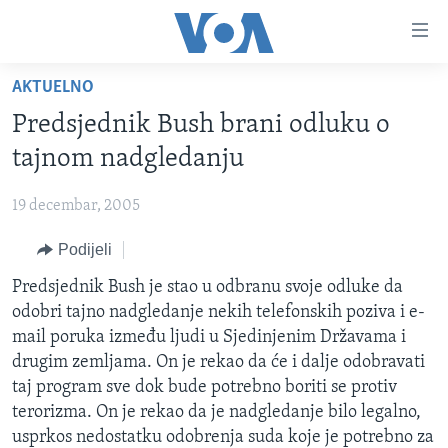
Linkovi
Pređi
na
AKTUELNO
glavni
TV PROGRAM
sadržaj
Predsjednik Bush brani odluku o
VIDEO
Pređi
tajnom nadgledanju
na
FOTOGRAFIJE DANA
glavnu
19 decembar, 2005
VIJESTI
navigaciju
Idi
Podijeli
NAUKA I TEHNOLOGIJA
SJEDINJENE AMERIČKE DRŽAVE
na
SPECIJALNI PROJEKTI
Predsjednik Bush je stao u odbranu svoje odluke da
BOSNA I HERCEGOVINA
pretragu
odobri tajno nadgledanje nekih telefonskih poziva i e-
KORUPCIJA
SVIJET
mail poruka između ljudi u Sjedinjenim Državama i
SLOBODA MEDIJA
drugim zemljama. On je rekao da će i dalje odobravati
taj program sve dok bude potrebno boriti se protiv
ŽENSKA STRANA
terorizma. On je rekao da je nadgledanje bilo legalno,
IZBJEGLIČKA STRANA
usprkos nedostatku odobrenja suda koje je potrebno za