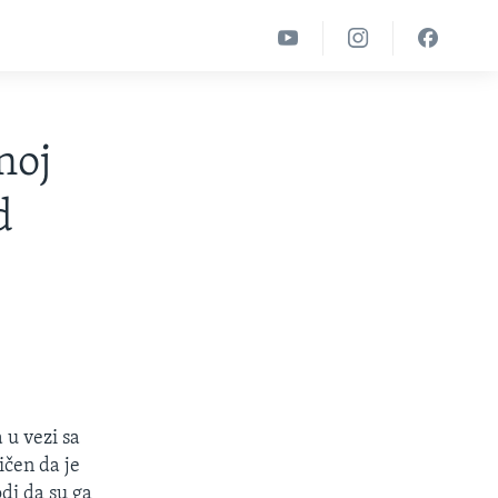
noj
d
 u vezi sa
ičen da je
di da su ga