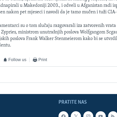
idnapirali u Makedoniji 2003., i odveli u Afganistan radi is
ten nakon pet mjeseci i navodi da je tamo mučen i tuži CIA-
mentarci su o tom slučaju razgovarali iza zatvorenih vrata
e Zypries, ministrom unutrašnjih poslova Wolfgangom Scga
skih poslova Frank Walker Stenmeierom kako bi se utvrdil
dentu.
Follow us
Print
PRATITE NAS