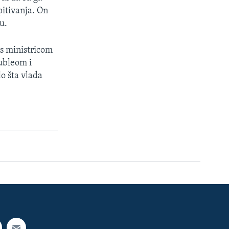
pitivanja. On
u.
 s ministricom
ubleom i
o šta vlada