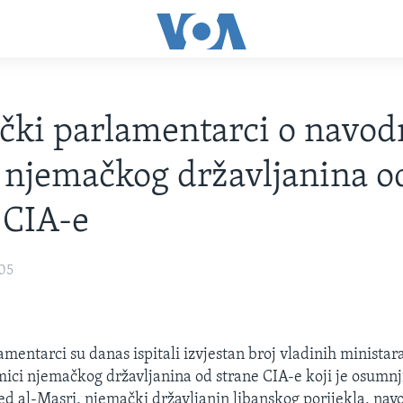
ki parlamentarci o navod
 njemačkog državljanina o
 CIA-e
005
mentarci su danas ispitali izvjestan broj vladinih ministara
ici njemačkog državljanina od strane CIA-e koji je osumnj
led al-Masri, njemački državljanin libanskog porijekla, navo