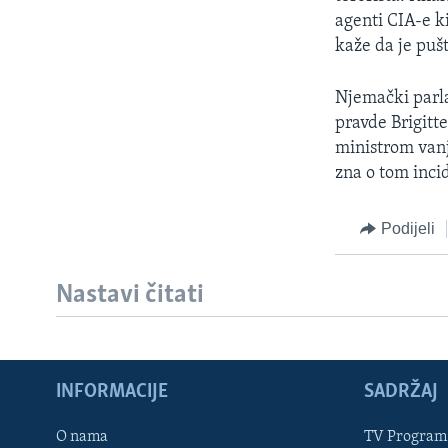
MAGAZIN
agenti CIA-e k
O GLASU AMERIKE
kaže da je puš
Njemački parla
pravde Brigitt
ministrom vanj
zna o tom inci
Podijeli
Nastavi čitati
INFORMACIJE
SADRŽAJ
Learning English
O nama
TV Program