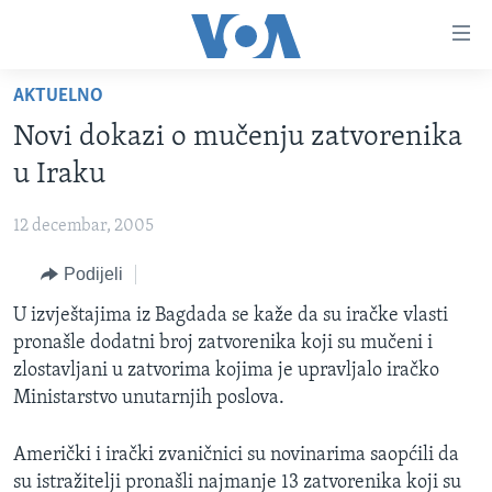
Linkovi
Pređi
na
AKTUELNO
glavni
TV PROGRAM
sadržaj
Novi dokazi o mučenju zatvorenika
VIDEO
Pređi
u Iraku
na
FOTOGRAFIJE DANA
glavnu
12 decembar, 2005
VIJESTI
navigaciju
Idi
Podijeli
NAUKA I TEHNOLOGIJA
SJEDINJENE AMERIČKE DRŽAVE
na
SPECIJALNI PROJEKTI
U izvještajima iz Bagdada se kaže da su iračke vlasti
BOSNA I HERCEGOVINA
pretragu
pronašle dodatni broj zatvorenika koji su mučeni i
KORUPCIJA
SVIJET
zlostavljani u zatvorima kojima je upravljalo iračko
SLOBODA MEDIJA
Ministarstvo unutarnjih poslova.
ŽENSKA STRANA
Američki i irački zvaničnici su novinarima saopćili da
IZBJEGLIČKA STRANA
su istražitelji pronašli najmanje 13 zatvorenika koji su