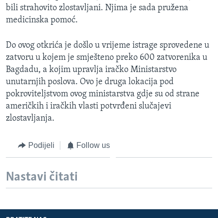
bili strahovito zlostavljani. Njima je sada pružena
MAGAZIN
medicinska pomoć.
O GLASU AMERIKE
Do ovog otkrića je došlo u vrijeme istrage sprovedene u
Learning English
zatvoru u kojem je smješteno preko 600 zatvorenika u
Bagdadu, a kojim upravlja iračko Ministarstvo
PRATITE NAS
unutarnjih poslova. Ovo je druga lokacija pod
pokroviteljstvom ovog ministarstva gdje su od strane
američkih i iračkih vlasti potvrđeni slučajevi
zlostavljanja.
Jezici
Podijeli
Follow us
Nastavi čitati