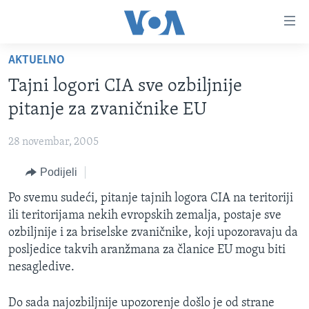
Linkovi
Pređi
na
AKTUELNO
glavni
TV PROGRAM
sadržaj
Tajni logori CIA sve ozbiljnije
VIDEO
Pređi
pitanje za zvaničnike EU
na
FOTOGRAFIJE DANA
glavnu
28 novembar, 2005
VIJESTI
navigaciju
Idi
Podijeli
NAUKA I TEHNOLOGIJA
SJEDINJENE AMERIČKE DRŽAVE
na
SPECIJALNI PROJEKTI
Po svemu sudeći, pitanje tajnih logora CIA na teritoriji
BOSNA I HERCEGOVINA
pretragu
ili teritorijama nekih evropskih zemalja, postaje sve
KORUPCIJA
SVIJET
ozbiljnije i za briselske zvaničnike, koji upozoravaju da
SLOBODA MEDIJA
posljedice takvih aranžmana za članice EU mogu biti
nesagledive.
ŽENSKA STRANA
IZBJEGLIČKA STRANA
Do sada najozbiljnije upozorenje došlo je od strane