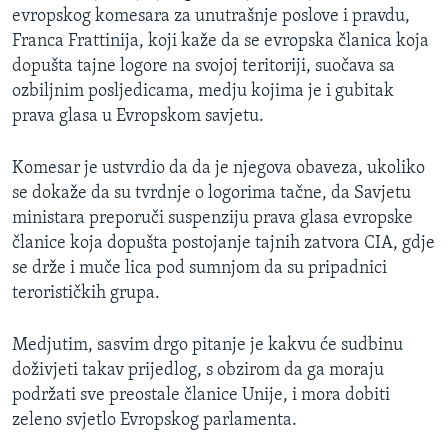
evropskog komesara za unutrašnje poslove i pravdu,
MAGAZIN
Franca Frattinija, koji kaže da se evropska članica koja
O GLASU AMERIKE
dopušta tajne logore na svojoj teritoriji, suočava sa
ozbiljnim posljedicama, medju kojima je i gubitak
Learning English
prava glasa u Evropskom savjetu.
PRATITE NAS
Komesar je ustvrdio da da je njegova obaveza, ukoliko
se dokaže da su tvrdnje o logorima tačne, da Savjetu
ministara preporuči suspenziju prava glasa evropske
članice koja dopušta postojanje tajnih zatvora CIA, gdje
Jezici
se drže i muče lica pod sumnjom da su pripadnici
terorističkih grupa.
Medjutim, sasvim drgo pitanje je kakvu će sudbinu
doživjeti takav prijedlog, s obzirom da ga moraju
podržati sve preostale članice Unije, i mora dobiti
zeleno svjetlo Evropskog parlamenta.