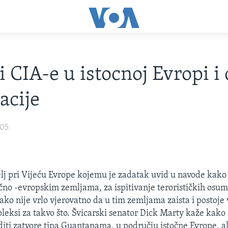
i CIA-e u istocnoj Evropi i 
acije
005
telj pri Vijeću Evrope kojemu je zadatak uvid u navode kako
očno -evropskim zemljama, za ispitivanje terorističkih osum
ako nije vrlo vjerovatno da u tim zemljama zaista i postoje 
leksi za takvo što. Švicarski senator Dick Marty kaže kako 
iti zatvore tipa Guantanama, u području istočne Evrope, al