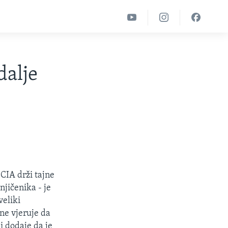
dalje
 CIA drži tajne
njičenika - je
veliki
ne vjeruje da
i dodaje da je