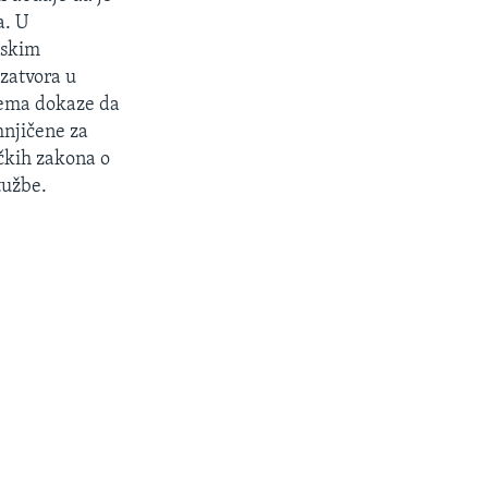
a. U
uskim
 zatvora u
nema dokaze da
mnjičene za
ičkih zakona o
tužbe.