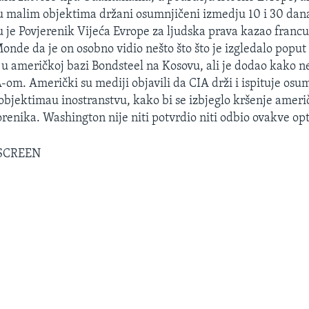
 malim objektima držani osumnjičeni izmedju 10 i 30 dan
je Povjerenik Vijeća Evrope za ljudska prava kazao franc
nde da je on osobno vidio nešto što što je izgledalo poput
u američkoj bazi Bondsteel na Kosovu, ali je dodao kako 
A-om. Američki su mediji objavili da CIA drži i ispituje osu
 objektimau inostranstvu, kako bi se izbjeglo kršenje amer
renika. Washington nije niti potvrdio niti odbio ovakve op
 SCREEN