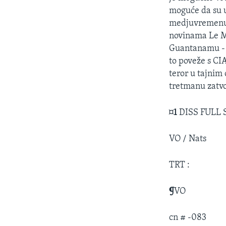
MAGAZIN
moguće da su u
O GLASU AMERIKE
medjuvremenu 
novinama Le Mo
Guantanamu - 
to poveže s CI
teror u tajnim
tretmanu zatvo
¤
1
DISS FULL
VO / Nats
TRT :
¶
VO
cn # -083