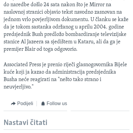
do naredbe došlo 24 sata nakon što je Mirror na
MAGAZIN
naslovnoj stranici objavio tekst navodno zasnovan na
O GLASU AMERIKE
jednom vrlo povjerljivom dokumentu. U članku se kaže
da je tokom sastanka održanog u aprilu 2004. godine
Learning English
predsjednik Bush predložo bombardiranje televizijske
stanice Al Jazeera sa sjedištem u Kataru, ali da ga je
PRATITE NAS
premijer Blair od toga odgovorio.
Associated Press je prenio riječi glasnogovornika Bijele
kuće koji ja kazao da administracija predsjednika
Jezici
Busha neće reagirati na "nešto tako strano i
neuvjerljivo."
Podijeli
Follow us
Nastavi čitati