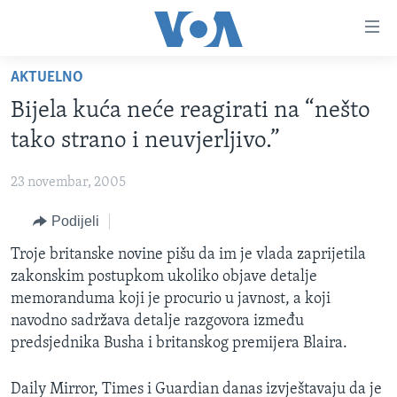
Linkovi
Pređi
na
AKTUELNO
glavni
TV PROGRAM
sadržaj
Bijela kuća neće reagirati na “nešto
VIDEO
Pređi
tako strano i neuvjerljivo.”
na
FOTOGRAFIJE DANA
glavnu
23 novembar, 2005
VIJESTI
navigaciju
Idi
Podijeli
NAUKA I TEHNOLOGIJA
SJEDINJENE AMERIČKE DRŽAVE
na
SPECIJALNI PROJEKTI
Troje britanske novine pišu da im je vlada zaprijetila
BOSNA I HERCEGOVINA
pretragu
zakonskim postupkom ukoliko objave detalje
KORUPCIJA
SVIJET
memoranduma koji je procurio u javnost, a koji
SLOBODA MEDIJA
navodno sadržava detalje razgovora između
predsjednika Busha i britanskog premijera Blaira.
ŽENSKA STRANA
IZBJEGLIČKA STRANA
Daily Mirror, Times i Guardian danas izvještavaju da je