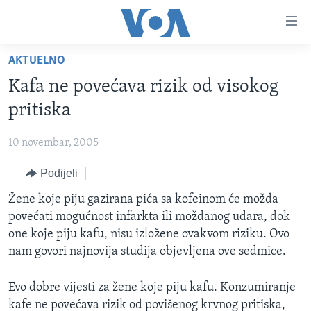
Linkovi
Pređi
na
AKTUELNO
glavni
TV PROGRAM
sadržaj
Kafa ne povećava rizik od visokog
VIDEO
Pređi
pritiska
na
FOTOGRAFIJE DANA
glavnu
10 novembar, 2005
VIJESTI
navigaciju
Idi
Podijeli
NAUKA I TEHNOLOGIJA
SJEDINJENE AMERIČKE DRŽAVE
na
SPECIJALNI PROJEKTI
Žene koje piju gazirana pića sa kofeinom će možda
BOSNA I HERCEGOVINA
pretragu
povećati mogućnost infarkta ili moždanog udara, dok
KORUPCIJA
SVIJET
one koje piju kafu, nisu izložene ovakvom riziku. Ovo
SLOBODA MEDIJA
nam govori najnovija studija objevljena ove sedmice.
ŽENSKA STRANA
Evo dobre vijesti za žene koje piju kafu. Konzumiranje
IZBJEGLIČKA STRANA
kafe ne povećava rizik od povišenog krvnog pritiska,