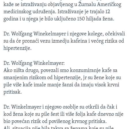
kaže se istraživanju objavljenog u Žurnalu Američkog
MAGAZIN
medicinskog udruženja. Istraživanje je trajalo 12
O GLASU AMERIKE
godina i u njega je bilo uključeno 150 hiljada žena.
Learning English
Dr. Wolfgang Winekelmayer i njegove kolege, očekivali
su da će pronaći vezu izmedju kafeina i većeg rizika od
PRATITE NAS
hipertenzije.
Dr. Wolfgang Winkelmayer:
Ako ništa drugo, povezali smo konzumiranje kafe sa
Jezici
smanjenim rizikom od hipertenzije, jr su žene koje su
pile više kafe imale manje šansi da imaju visok krvni
pritisak.
Dr. Winkelmayer i njegovo osoblje su otkrili da čak i
kod žena koje su pile šest ili više šolja kafe dnevno nije
bio povećan rizik od povišenog krvnog pritiska.
Ali, situacija nije bila takva sa ženama koje su pile