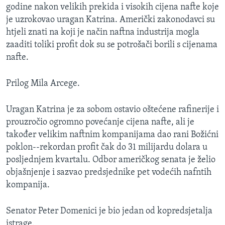
godine nakon velikih prekida i visokih cijena nafte koje
MAGAZIN
je uzrokovao uragan Katrina. Američki zakonodavci su
O GLASU AMERIKE
htjeli znati na koji je način naftna industrija mogla
zaaditi toliki profit dok su se potrošači borili s cijenama
Learning English
nafte.
PRATITE NAS
Prilog Mila Arcege.
Uragan Katrina je za sobom ostavio oštećene rafinerije i
prouzročio ogromno povećanje cijena nafte, ali je
Jezici
također velikim naftnim kompanijama dao rani Božićni
poklon--rekordan profit čak do 31 milijardu dolara u
posljednjem kvartalu. Odbor američkog senata je želio
objašnjenje i sazvao predsjednike pet vodećih nafntih
kompanija.
Senator Peter Domenici je bio jedan od kopredsjetalja
istrage.