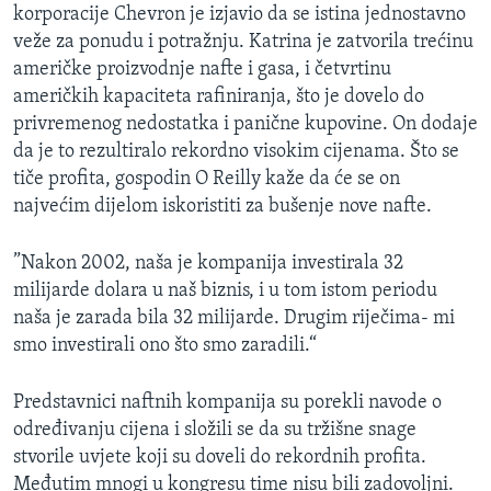
korporacije Chevron je izjavio da se istina jednostavno
veže za ponudu i potražnju. Katrina je zatvorila trećinu
američke proizvodnje nafte i gasa, i četvrtinu
američkih kapaciteta rafiniranja, što je dovelo do
privremenog nedostatka i panične kupovine. On dodaje
da je to rezultiralo rekordno visokim cijenama. Što se
tiče profita, gospodin O Reilly kaže da će se on
najvećim dijelom iskoristiti za bušenje nove nafte.
”Nakon 2002, naša je kompanija investirala 32
milijarde dolara u naš biznis, i u tom istom periodu
naša je zarada bila 32 milijarde. Drugim riječima- mi
smo investirali ono što smo zaradili.“
Predstavnici naftnih kompanija su porekli navode o
određivanju cijena i složili se da su tržišne snage
stvorile uvjete koji su doveli do rekordnih profita.
Međutim mnogi u kongresu time nisu bili zadovoljni.