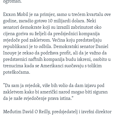
ogroman.“
Exxon Mobil je na primjer, samo u trećem kvartalu ove
godine, zaradio gotovo 10 milijardi dolara. Neki
senatori demokrate koji su izrazili zabrinutost oko
cijena goriva su željeli da predsjednici kompanija
svjedoče pod zakletvom. Većina koju predstavljaju
republikanci je to odbila. Demokratski senator Daniel
Inouye je rekao da podržava profit, ali da je važno da
predstavnici naftnih kompanija budu iskreni, osobito u
trenucima kada se Amerikanci suočavaju s tolikim
poteškoćama.
”Da sam ja svjedok, više bih volio da dam izjavu pod
zakletvom kako bi američki narod mogao biti siguran
da je naše svjedočenje prava istina.“
Međutim David O Reilly, predsjedatelj i izvršni direktor