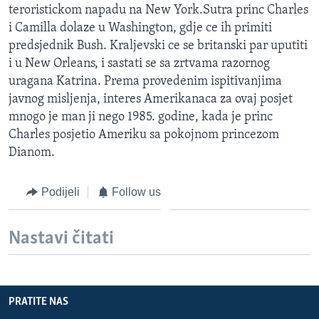
teroristickom napadu na New York.Sutra princ Charles
MAGAZIN
i Camilla dolaze u Washington, gdje ce ih primiti
O GLASU AMERIKE
predsjednik Bush. Kraljevski ce se britanski par uputiti
i u New Orleans, i sastati se sa zrtvama razornog
Learning English
uragana Katrina. Prema provedenim ispitivanjima
javnog misljenja, interes Amerikanaca za ovaj posjet
PRATITE NAS
mnogo je man ji nego 1985. godine, kada je princ
Charles posjetio Ameriku sa pokojnom princezom
Dianom.
Jezici
Podijeli
Follow us
Nastavi čitati
PRATITE NAS