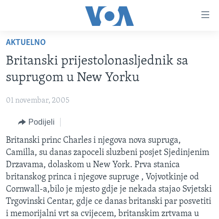
Linkovi
Pređi
na
AKTUELNO
glavni
TV PROGRAM
sadržaj
Britanski prijestolonasljednik sa
VIDEO
Pređi
suprugom u New Yorku
na
FOTOGRAFIJE DANA
glavnu
01 novembar, 2005
VIJESTI
navigaciju
Idi
Podijeli
NAUKA I TEHNOLOGIJA
SJEDINJENE AMERIČKE DRŽAVE
na
SPECIJALNI PROJEKTI
Britanski princ Charles i njegova nova supruga,
BOSNA I HERCEGOVINA
pretragu
Camilla, su danas zapoceli sluzbeni posjet Sjedinjenim
KORUPCIJA
SVIJET
Drzavama, dolaskom u New York. Prva stanica
SLOBODA MEDIJA
britanskog princa i njegove supruge , Vojvotkinje od
Cornwall-a,bilo je mjesto gdje je nekada stajao Svjetski
ŽENSKA STRANA
Trgovinski Centar, gdje ce danas britanski par posvetiti
IZBJEGLIČKA STRANA
i memorijalni vrt sa cvijecem, britanskim zrtvama u