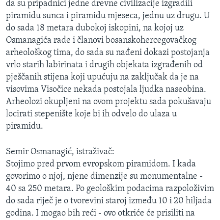
da su pripadnici jedne drevne civilizacije izgradili
MAGAZIN
piramidu sunca i piramidu mjeseca, jednu uz drugu. U
O GLASU AMERIKE
do sada 18 metara dubokoj iskopini, na kojoj uz
Osmanagića rade i članovi bosanskohercegovačkog
arheološkog tima, do sada su nađeni dokazi postojanja
Learning English
vrlo starih labirinata i drugih objekata izgrađenih od
pješčanih stijena koji upućuju na zaključak da je na
PRATITE NAS
visovima Visočice nekada postojala ljudka naseobina.
Arheolozi okupljeni na ovom projektu sada pokušavaju
locirati stepenište koje bi ih odvelo do ulaza u
Jezici
piramidu.
Semir Osmanagić, istraživač:
Stojimo pred prvom evropskom piramidom. I kada
govorimo o njoj, njene dimenzije su monumentalne -
40 sa 250 metara. Po geološkim podacima razpoloživim
do sada riječ je o tvorevini staroj između 10 i 20 hiljada
godina. I mogao bih reći - ovo otkriće će prisiliti na