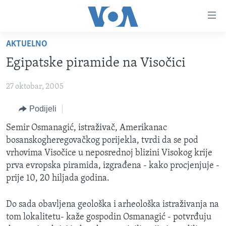
Linkovi
Pređi
na
AKTUELNO
glavni
TV PROGRAM
sadržaj
Egipatske piramide na Visočici
VIDEO
Pređi
na
27 oktobar, 2005
FOTOGRAFIJE DANA
glavnu
VIJESTI
Podijeli
navigaciju
Idi
NAUKA I TEHNOLOGIJA
SJEDINJENE AMERIČKE DRŽAVE
Semir Osmanagić, istraživač, Amerikanac
na
bosanskogheregovačkog porijekla, tvrdi da se pod
SPECIJALNI PROJEKTI
BOSNA I HERCEGOVINA
pretragu
vrhovima Visočice u neposrednoj blizini Visokog krije
KORUPCIJA
SVIJET
prva evropska piramida, izgrađena - kako procjenjuje -
prije 10, 20 hiljada godina.
SLOBODA MEDIJA
ŽENSKA STRANA
Do sada obavljena geološka i arheološka istraživanja na
tom lokalitetu- kaže gospodin Osmanagić - potvrđuju
IZBJEGLIČKA STRANA