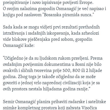
preispitivanje i novo ispisivanje povijesti Evrope.
O svojim nalazima gospodin Osmanagić je već napisao i
knjigu pod naslavom "Bosanska piramida sunca."
Sada kada se mogu vidjeti prvi rezultati prethodnih
istraživanja i sadašnjih iskopavanja, kada arheolozi
vide blokove pješčenjaka pred sobom, gospodin
Osmanagić kaže:
”Očigledno je da su ljudskom rukom pravljeni. Prema
ovdašnjim povijesnim dokumentima u Bosni nije bilo
ovakvih i sličnih tvorevina prije 500, 800 ili 2 hiljade
godina. Zbog toga je takođe očigledno da se može
govoriti o jednoj vrlo naprednoj civilizaciji koja je sa
ovih prostora nestala hiljadama godina ranije.“
Semir Osmanagić planira pribaviti radarske i satelitske
snimke kompletnog prostora koji zahvata Visočica