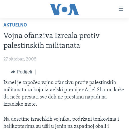
Linkovi
Pređi
na
AKTUELNO
glavni
TV PROGRAM
sadržaj
Vojna ofanziva Izreala protiv
VIDEO
Pređi
palestinskih militanata
na
FOTOGRAFIJE DANA
glavnu
27 oktobar, 2005
VIJESTI
navigaciju
Idi
Podijeli
NAUKA I TEHNOLOGIJA
SJEDINJENE AMERIČKE DRŽAVE
na
SPECIJALNI PROJEKTI
Izrael je započeo vojnu ofanzivu protiv palestinskih
BOSNA I HERCEGOVINA
pretragu
militanata za koju izraelski premijer Ariel Sharon kaže
KORUPCIJA
SVIJET
da neće prestati sve dok ne prestanu napadi na
SLOBODA MEDIJA
izraelske mete.
ŽENSKA STRANA
Na desetine izraelskih vojnika, podržani tenkovima i
IZBJEGLIČKA STRANA
helikopterima su ušli u Jenin na zapadnoj obali i