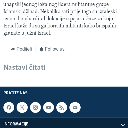
uhapsili jednog lokalnog lidera militantne grupe
MAGAZIN
Islamski džihad. Nekoliko sati prije toga su izraleski
O GLASU AMERIKE
avioni bombardirali lokacije u pojasu Gaze za koju
Izrael kaže da su ga korisitli mlitanti kako bi ispalili
Learning English
granate u južni Izrael.
PRATITE NAS
Podijeli
Follow us
Nastavi čitati
Jezici
PRATITE NAS
INFORMACIJE