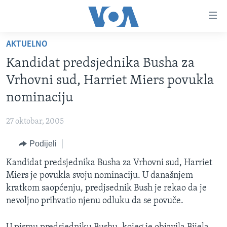
Linkovi
Pređi
na
AKTUELNO
glavni
TV PROGRAM
sadržaj
Kandidat predsjednika Busha za
VIDEO
Pređi
Vrhovni sud, Harriet Miers povukla
na
FOTOGRAFIJE DANA
nominaciju
glavnu
VIJESTI
navigaciju
27 oktobar, 2005
Idi
NAUKA I TEHNOLOGIJA
SJEDINJENE AMERIČKE DRŽAVE
na
Podijeli
SPECIJALNI PROJEKTI
BOSNA I HERCEGOVINA
pretragu
Kandidat predsjednika Busha za Vrhovni sud, Harriet
KORUPCIJA
SVIJET
Miers je povukla svoju nominaciju. U današnjem
SLOBODA MEDIJA
kratkom saopćenju, predjsednik Bush je rekao da je
ŽENSKA STRANA
nevoljno prihvatio njenu odluku da se povuče.
IZBJEGLIČKA STRANA