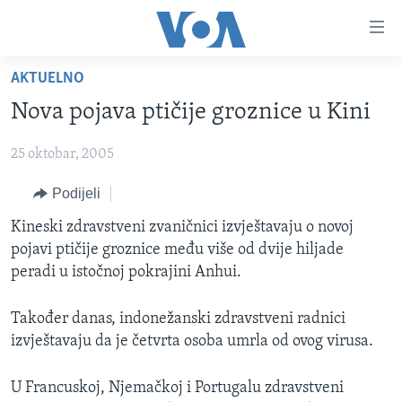
Linkovi
Pređi
na
AKTUELNO
glavni
TV PROGRAM
sadržaj
Nova pojava ptičije groznice u Kini
VIDEO
Pređi
na
25 oktobar, 2005
FOTOGRAFIJE DANA
glavnu
VIJESTI
Podijeli
navigaciju
Idi
NAUKA I TEHNOLOGIJA
SJEDINJENE AMERIČKE DRŽAVE
Kineski zdravstveni zvaničnici izvještavaju o novoj
na
pojavi ptičije groznice među više od dvije hiljade
SPECIJALNI PROJEKTI
BOSNA I HERCEGOVINA
pretragu
peradi u istočnoj pokrajini Anhui.
KORUPCIJA
SVIJET
Također danas, indonežanski zdravstveni radnici
SLOBODA MEDIJA
izvještavaju da je četvrta osoba umrla od ovog virusa.
ŽENSKA STRANA
IZBJEGLIČKA STRANA
U Francuskoj, Njemačkoj i Portugalu zdravstveni