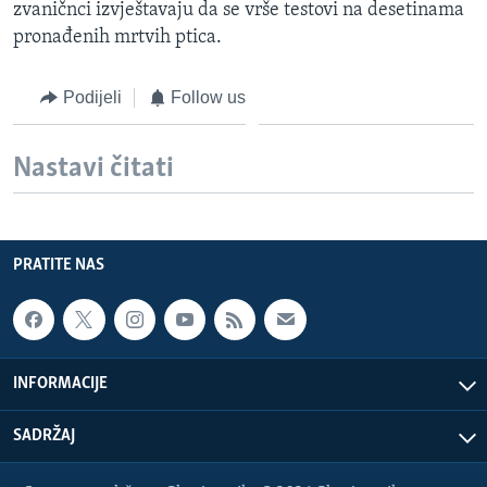
zvaničnci izvještavaju da se vrše testovi na desetinama
MAGAZIN
pronađenih mrtvih ptica.
O GLASU AMERIKE
Podijeli
Follow us
Learning English
Nastavi čitati
PRATITE NAS
PRATITE NAS
Jezici
INFORMACIJE
SADRŽAJ