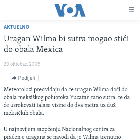
Linkovi
Pređi
na
AKTUELNO
glavni
TV PROGRAM
sadržaj
Uragan Wilma bi sutra mogao stići
VIDEO
Pređi
do obala Mexica
na
FOTOGRAFIJE DANA
glavnu
20 oktobar, 2005
VIJESTI
navigaciju
Idi
Podijeli
NAUKA I TEHNOLOGIJA
SJEDINJENE AMERIČKE DRŽAVE
na
SPECIJALNI PROJEKTI
Meteorolozi predviđaju da će uragan Wilma doći do
BOSNA I HERCEGOVINA
pretragu
obala meksiškog poluotoka Yucatan rano sutra, te da
KORUPCIJA
SVIJET
će usrokovati talase visine do dva metra uz duž
SLOBODA MEDIJA
meksičkih obala.
ŽENSKA STRANA
U najnovijem saopćenju Nacionalnog centra za
IZBJEGLIČKA STRANA
praćenje uragana se navodi da je Wilma trenutno