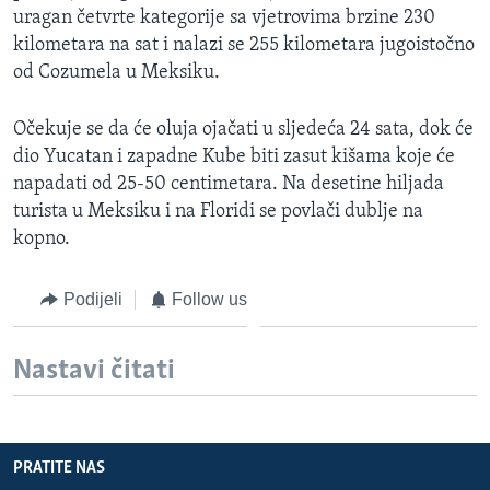
uragan četvrte kategorije sa vjetrovima brzine 230
MAGAZIN
kilometara na sat i nalazi se 255 kilometara jugoistočno
O GLASU AMERIKE
od Cozumela u Meksiku.
Learning English
Očekuje se da će oluja ojačati u sljedeća 24 sata, dok će
dio Yucatan i zapadne Kube biti zasut kišama koje će
PRATITE NAS
napadati od 25-50 centimetara. Na desetine hiljada
turista u Meksiku i na Floridi se povlači dublje na
kopno.
Jezici
Podijeli
Follow us
Nastavi čitati
PRATITE NAS