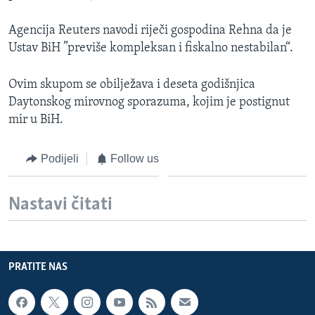
MAGAZIN
Agencija Reuters navodi riječi gospodina Rehna da je
O GLASU AMERIKE
Ustav BiH ”previše kompleksan i fiskalno nestabilan“.
Learning English
Ovim skupom se obilježava i deseta godišnjica
Daytonskog mirovnog sporazuma, kojim je postignut
PRATITE NAS
mir u BiH.
Podijeli
Follow us
Jezici
Nastavi čitati
PRATITE NAS