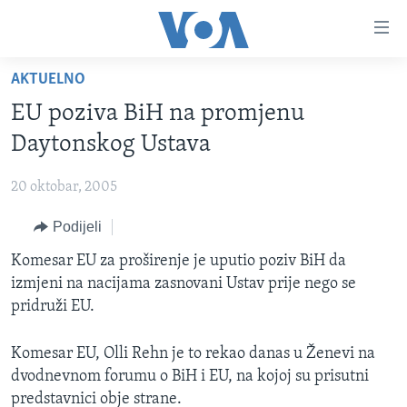
Linkovi
Pređi
na
AKTUELNO
glavni
TV PROGRAM
sadržaj
EU poziva BiH na promjenu
VIDEO
Pređi
Daytonskog Ustava
na
FOTOGRAFIJE DANA
glavnu
20 oktobar, 2005
VIJESTI
navigaciju
Idi
Podijeli
NAUKA I TEHNOLOGIJA
SJEDINJENE AMERIČKE DRŽAVE
na
SPECIJALNI PROJEKTI
Komesar EU za proširenje je uputio poziv BiH da
BOSNA I HERCEGOVINA
pretragu
izmjeni na nacijama zasnovani Ustav prije nego se
KORUPCIJA
SVIJET
pridruži EU.
SLOBODA MEDIJA
Komesar EU, Olli Rehn je to rekao danas u Ženevi na
ŽENSKA STRANA
dvodnevnom forumu o BiH i EU, na kojoj su prisutni
IZBJEGLIČKA STRANA
predstavnici obje strane.