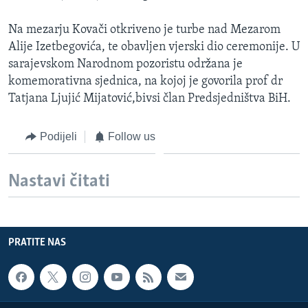
MAGAZIN
Na mezarju Kovači otkriveno je turbe nad Mezarom
O GLASU AMERIKE
Alije Izetbegovića, te obavljen vjerski dio ceremonije. U
sarajevskom Narodnom pozoristu održana je
Learning English
komemorativna sjednica, na kojoj je govorila prof dr
Tatjana Ljujić Mijatović,bivsi član Predsjedništva BiH.
PRATITE NAS
Podijeli
Follow us
Jezici
Nastavi čitati
PRATITE NAS