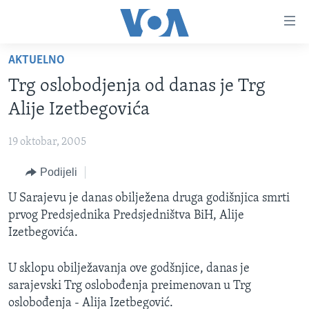
Linkovi
Pređi
na
AKTUELNO
glavni
TV PROGRAM
sadržaj
Trg oslobodjenja od danas je Trg
VIDEO
Pređi
Alije Izetbegovića
na
FOTOGRAFIJE DANA
glavnu
19 oktobar, 2005
VIJESTI
navigaciju
Idi
Podijeli
NAUKA I TEHNOLOGIJA
SJEDINJENE AMERIČKE DRŽAVE
na
SPECIJALNI PROJEKTI
U Sarajevu je danas obilježena druga godišnjica smrti
BOSNA I HERCEGOVINA
pretragu
prvog Predsjednika Predsjedništva BiH, Alije
KORUPCIJA
SVIJET
Izetbegovića.
SLOBODA MEDIJA
U sklopu obilježavanja ove godšnjice, danas je
ŽENSKA STRANA
sarajevski Trg oslobođenja preimenovan u Trg
IZBJEGLIČKA STRANA
oslobođenja - Alija Izetbegović.