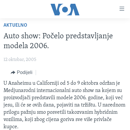
Linkovi
Pređi
na
AKTUELNO
glavni
TV PROGRAM
sadržaj
Auto show: Počelo predstavljanje
VIDEO
Pređi
modela 2006.
na
FOTOGRAFIJE DANA
glavnu
12 oktobar, 2005
VIJESTI
navigaciju
Idi
Podijeli
NAUKA I TEHNOLOGIJA
SJEDINJENE AMERIČKE DRŽAVE
na
SPECIJALNI PROJEKTI
U Anaheimu u Californiji od 5 do 9 oktobra održan je
BOSNA I HERCEGOVINA
pretragu
Medjunarodni internacionalni auto show na kojem su
KORUPCIJA
SVIJET
proizvodjači predstavili modele 2006. godine, koji već
SLOBODA MEDIJA
jesu, ili će se ovih dana, pojaviti na tržištu. U narednom
prilogu pažnju smo posvetili takozvanim hybridnim
ŽENSKA STRANA
vozilima, koji zbog cijena goriva sve više privlače
IZBJEGLIČKA STRANA
kupce.