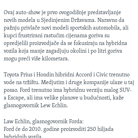
MAGAZIN
Ovaj auto-show je prvo ovogodišnje predstavljanje
O GLASU AMERIKE
novih modela u Sjedinjenim Državama. Naravno da
pažnju privlače novi modeli sportskih automobila, ali
Learning English
kupci frustrirani rastućim cijenama goriva su
opredjelili proizvodjače da se fokusiraju na hybridna
PRATITE NAS
vozila koja manje zagadjuju okolini i po litri goriva
mogu preći više kilometara.
Toyota Prius i Hondin hibridni Accord i Civic trenutno
Jezici
vode na tržištu. Medjutim i druge kompanije ulaze u taj
posao. Ford trenutno ima hybridnu verziju malog SUV-
a Escape, ali ima velike planove u budućnosti, kaže
glasnogovornik Lew Echlin.
Law Echlin, glasnogovornik Forda:
Ford će do 2010. godine proizvoditi 250 hiljada
hybridnih vozila.