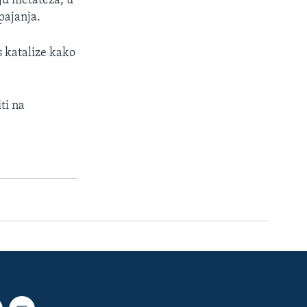
ju metateza, u
pajanja.
s katalize kako
ti na