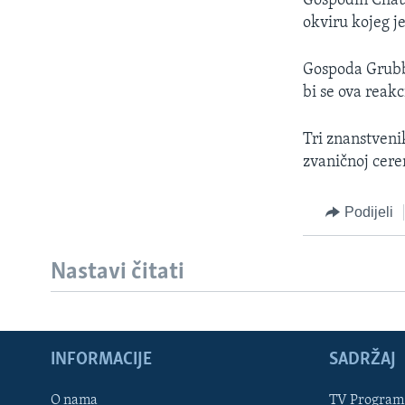
Gospodin Chauv
MAGAZIN
okviru kojeg j
O GLASU AMERIKE
Gospoda Grubbs 
bi se ova reakc
Tri znanstvenik
zvaničnoj cere
Podijeli
Nastavi čitati
INFORMACIJE
SADRŽAJ
Learning English
O nama
TV Program