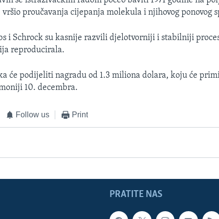
in se istraživačkim radom počeo baviti 1971 godine na pol
e vršio proučavanja cijepanja molekula i njihovog ponovog s
i Schrock su kasnije razvili djelotvorniji i stabilniji proce
ija reproducirala.
a će podijeliti nagradu od 1.3 miliona dolara, koju će primi
moniji 10. decembra.
Follow us
Print
PRATITE NAS