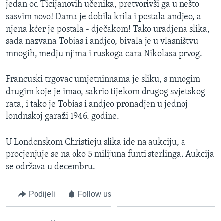
jedan od Ticijanovih učenika, pretvorivši ga u nešto
MAGAZIN
sasvim novo! Dama je dobila krila i postala andjeo, a
O GLASU AMERIKE
njena kćer je postala - dječakom! Tako uradjena slika,
sada nazvana Tobias i andjeo, bivala je u vlasništvu
Learning English
mnogih, medju njima i ruskoga cara Nikolasa prvog.
Francuski trgovac umjetninnama je sliku, s mnogim
PRATITE NAS
drugim koje je imao, sakrio tijekom drugog svjetskog
rata, i tako je Tobias i andjeo pronadjen u jednoj
londnskoj garaži 1946. godine.
Jezici
U Londonskom Christieju slika ide na aukciju, a
procjenjuje se na oko 5 milijuna funti sterlinga. Aukcija
se održava u decembru.
Podijeli
Follow us