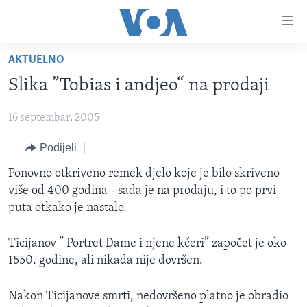
Linkovi
Pređi
na
AKTUELNO
glavni
TV PROGRAM
sadržaj
Slika ”Tobias i andjeo“ na prodaji
VIDEO
Pređi
na
16 septembar, 2005
FOTOGRAFIJE DANA
glavnu
VIJESTI
Podijeli
navigaciju
Idi
NAUKA I TEHNOLOGIJA
SJEDINJENE AMERIČKE DRŽAVE
Ponovno otkriveno remek djelo koje je bilo skriveno
na
više od 400 godina - sada je na prodaju, i to po prvi
SPECIJALNI PROJEKTI
BOSNA I HERCEGOVINA
pretragu
puta otkako je nastalo.
KORUPCIJA
SVIJET
Ticijanov ” Portret Dame i njene kćeri” započet je oko
SLOBODA MEDIJA
1550. godine, ali nikada nije dovršen.
ŽENSKA STRANA
IZBJEGLIČKA STRANA
Nakon Ticijanove smrti, nedovršeno platno je obradio