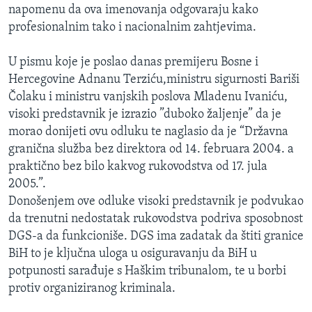
napomenu da ova imenovanja odgovaraju kako
MAGAZIN
profesionalnim tako i nacionalnim zahtjevima.
O GLASU AMERIKE
U pismu koje je poslao danas premijeru Bosne i
Learning English
Hercegovine Adnanu Terziću,ministru sigurnosti Bariši
Čolaku i ministru vanjskih poslova Mladenu Ivaniću,
PRATITE NAS
visoki predstavnik je izrazio ”duboko žaljenje” da je
morao donijeti ovu odluku te naglasio da je “Državna
granična služba bez direktora od 14. februara 2004. a
praktično bez bilo kakvog rukovodstva od 17. jula
Jezici
2005.”.
Donošenjem ove odluke visoki predstavnik je podvukao
da trenutni nedostatak rukovodstva podriva sposobnost
DGS-a da funkcioniše. DGS ima zadatak da štiti granice
BiH to je ključna uloga u osiguravanju da BiH u
potpunosti sarađuje s Haškim tribunalom, te u borbi
protiv organiziranog kriminala.