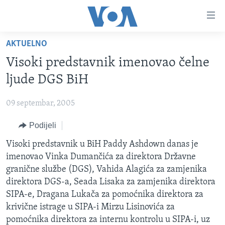
Linkovi
Pređi
na
AKTUELNO
glavni
TV PROGRAM
sadržaj
Visoki predstavnik imenovao čelne
VIDEO
Pređi
ljude DGS BiH
na
FOTOGRAFIJE DANA
glavnu
09 septembar, 2005
VIJESTI
navigaciju
Idi
Podijeli
NAUKA I TEHNOLOGIJA
SJEDINJENE AMERIČKE DRŽAVE
na
SPECIJALNI PROJEKTI
Visoki predstavnik u BiH Paddy Ashdown danas je
BOSNA I HERCEGOVINA
pretragu
imenovao Vinka Dumančića za direktora Državne
KORUPCIJA
SVIJET
granične službe (DGS), Vahida Alagića za zamjenika
SLOBODA MEDIJA
direktora DGS-a, Seada Lisaka za zamjenika direktora
SIPA-e, Dragana Lukača za pomoćnika direktora za
ŽENSKA STRANA
krivične istrage u SIPA-i Mirzu Lisinovića za
IZBJEGLIČKA STRANA
pomoćnika direktora za internu kontrolu u SIPA-i, uz