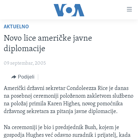
Linkovi
Pređi
na
AKTUELNO
glavni
TV PROGRAM
sadržaj
Novo lice američke javne
VIDEO
Pređi
diplomacije
na
FOTOGRAFIJE DANA
glavnu
09 septembar, 2005
VIJESTI
navigaciju
Idi
Podijeli
NAUKA I TEHNOLOGIJA
SJEDINJENE AMERIČKE DRŽAVE
na
SPECIJALNI PROJEKTI
Američki državni sekretar Condoleezza Rice je danas
BOSNA I HERCEGOVINA
pretragu
na posebnoj ceremoniji položenom zakletvom službeno
KORUPCIJA
SVIJET
na položaj primila Karen Highes, novog pomoćnika
SLOBODA MEDIJA
državnog sekretara za pitanja javne diplomacije.
ŽENSKA STRANA
Na ceremoniji je bio i predsjednik Bush, kojem je
IZBJEGLIČKA STRANA
gospodja Hughes već odavno suradnik i prijatelj, kada