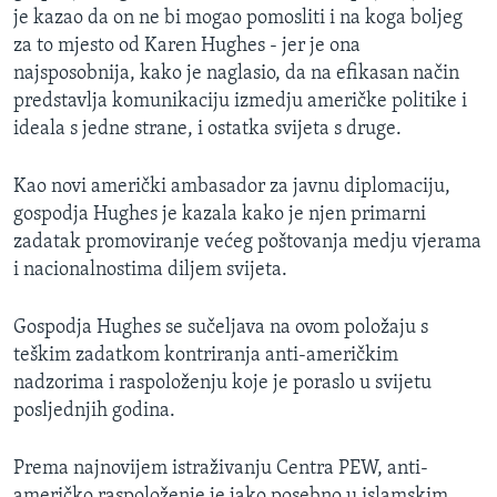
je kazao da on ne bi mogao pomosliti i na koga boljeg
MAGAZIN
za to mjesto od Karen Hughes - jer je ona
O GLASU AMERIKE
najsposobnija, kako je naglasio, da na efikasan način
predstavlja komunikaciju izmedju američke politike i
Learning English
ideala s jedne strane, i ostatka svijeta s druge.
PRATITE NAS
Kao novi američki ambasador za javnu diplomaciju,
gospodja Hughes je kazala kako je njen primarni
zadatak promoviranje većeg poštovanja medju vjerama
i nacionalnostima diljem svijeta.
Jezici
Gospodja Hughes se sučeljava na ovom položaju s
teškim zadatkom kontriranja anti-američkim
nadzorima i raspoloženju koje je poraslo u svijetu
posljednjih godina.
Prema najnovijem istraživanju Centra PEW, anti-
američko raspoloženje je jako posebno u islamskim