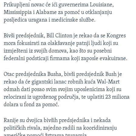
Prikupljeni novac će ići guvernerima Louisiane,
MAGAZIN
Mississippia i Alabame za pomoć u otklanjanju
O GLASU AMERIKE
posljedica uragana i medicinske službe.
Learning English
Bivši predsjednik, Bill Clinton je rekao da se Kongres
mora fokusirati na olakšavanje patnji ljudi koji su
PRATITE NAS
izmješteni iz svojih domova, kao što su posebni
federalni podsticaji firmama koji zaposle evakuirane.
Otac predsjednika Busha, bivši predsjednik Bush je
Jezici
rekao da će gigantski lanac robnih kuća Wal-Mart
odmah dati posao svim svojim uposlenicima koji su
relocirani iz ugroženog područja, te uplatiti 23 miliona
dolara u fond za pomoć.
Ranije su dvojica bivših predsjednika i nekada
političkih rivala, zajedno radili na kooridiniranju
američke pomoći žrtvama tsunamia.