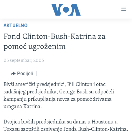
Linkovi
Pređi
na
AKTUELNO
glavni
TV PROGRAM
sadržaj
Fond Clinton-Bush-Katrina za
VIDEO
Pređi
pomoć ugroženim
na
FOTOGRAFIJE DANA
glavnu
05 septembar, 2005
VIJESTI
navigaciju
Idi
Podijeli
NAUKA I TEHNOLOGIJA
SJEDINJENE AMERIČKE DRŽAVE
na
SPECIJALNI PROJEKTI
Bivši američki predsjednici, Bill Clinton i otac
BOSNA I HERCEGOVINA
pretragu
sadašnjeg predsjednika, George Bush su odpočeli
KORUPCIJA
SVIJET
kampanju prikupljanja novca za pomoć žrtvama
SLOBODA MEDIJA
uragana Katrina.
ŽENSKA STRANA
Dvojica bivših predsjednika su danas u Houstonu u
IZBJEGLIČKA STRANA
Texasu saopštili osnivanje Fonda Bush-Clinton-Katrina.