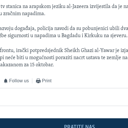
 tv stanica na arapskom jeziku al-Jazeera izvijestila da je 
 u zračnim napadima.
zvoju događaja, policija navodi da su pobunjenici ubili dv
žbe sigurnosti u napadima u Bagdadu i Kirkuku na sjeveru.
frontu, irački potpredsjednik Sheikh Ghazi al-Yawar je izja
api neće biti u mogućnosti poraziti nacrt ustava te zemlje 
akazanom za 15 oktobar.
Follow us
Print
PRATITE NAS