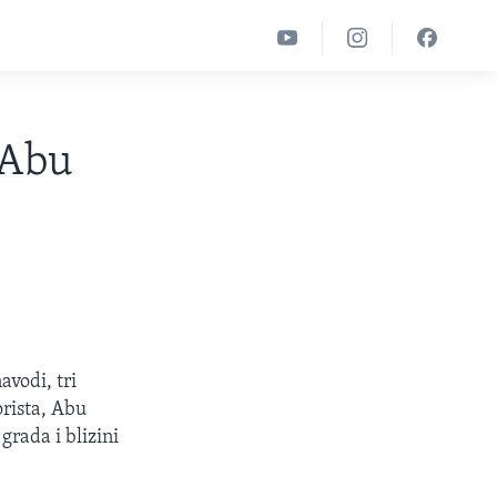
 Abu
vodi, tri
orista, Abu
grada i blizini