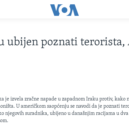
u ubijen poznati terorista,
a je izvela zračne napade u zapadnom Iraku protiv, kako na
kloništa. U američkom saopćenju se navodi da je poznati ter
iko njegovih suradnika, ubijeno u današnjim racijama u dva 
jom.