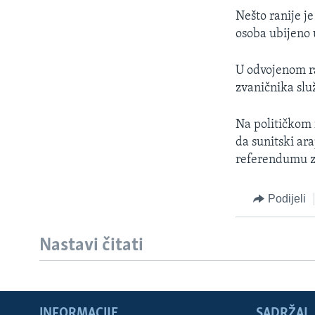
MAGAZIN
Nešto ranije je
O GLASU AMERIKE
osoba ubijeno
U odvojenom ra
zvaničnika slu
Na političkom 
da sunitski ar
referendumu z
Podijeli
Nastavi čitati
INFORMACIJE
SADRŽAJ