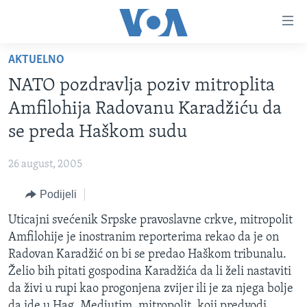
Linkovi
Pređi
na
AKTUELNO
glavni
TV PROGRAM
sadržaj
NATO pozdravlja poziv mitroplita
VIDEO
Pređi
Amfilohija Radovanu Karadžiću da
na
FOTOGRAFIJE DANA
se preda Haškom sudu
glavnu
VIJESTI
navigaciju
26 august, 2005
Idi
NAUKA I TEHNOLOGIJA
SJEDINJENE AMERIČKE DRŽAVE
na
Podijeli
SPECIJALNI PROJEKTI
BOSNA I HERCEGOVINA
pretragu
Uticajni svećenik Srpske pravoslavne crkve, mitropolit
KORUPCIJA
SVIJET
Amfilohije je inostranim reporterima rekao da je on
SLOBODA MEDIJA
Radovan Karadžić on bi se predao Haškom tribunalu.
ŽENSKA STRANA
Želio bih pitati gospodina Karadžića da li želi nastaviti
da živi u rupi kao progonjena zvijer ili je za njega bolje
IZBJEGLIČKA STRANA
da ide u Hag. Medjutim, mitropolit, koji predvodi