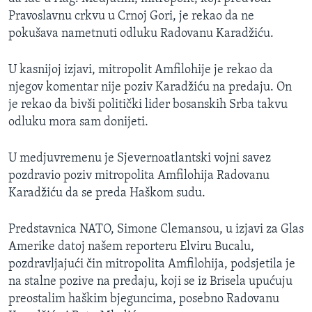
MAGAZIN
Pravoslavnu crkvu u Crnoj Gori, je rekao da ne
pokušava nametnuti odluku Radovanu Karadžiću.
O GLASU AMERIKE
U kasnijoj izjavi, mitropolit Amfilohije je rekao da
Learning English
njegov komentar nije poziv Karadžiću na predaju. On
je rekao da bivši politički lider bosanskih Srba takvu
PRATITE NAS
odluku mora sam donijeti.
U medjuvremenu je Sjevernoatlantski vojni savez
pozdravio poziv mitropolita Amfilohija Radovanu
Jezici
Karadžiću da se preda Haškom sudu.
Predstavnica NATO, Simone Clemansou, u izjavi za Glas
Amerike datoj našem reporteru Elviru Bucalu,
pozdravljajući čin mitropolita Amfilohija, podsjetila je
na stalne pozive na predaju, koji se iz Brisela upućuju
preostalim haškim bjeguncima, posebno Radovanu