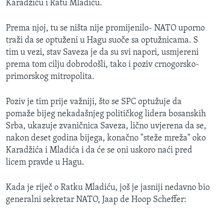
Karadžiću i Ratu Mladiću.
Prema njoj, tu se ništa nije promijenilo- NATO uporno
traži da se optuženi u Hagu suoče sa optužnicama. S
tim u vezi, stav Saveza je da su svi napori, usmjereni
prema tom cilju dobrodošli, tako i poziv crnogorsko-
primorskog mitropolita.
Poziv je tim prije važniji, što se SPC optužuje da
pomaže bijeg nekadašnjeg političkog lidera bosanskih
Srba, ukazuje zvaničnica Saveza, lično uvjerena da se,
nakon deset godina bijega, konačno "steže mreža" oko
Karadžića i Mladića i da će se oni uskoro naći pred
licem pravde u Hagu.
Kada je riječ o Ratku Mladiću, još je jasniji nedavno bio
generalni sekretar NATO, Jaap de Hoop Scheffer: