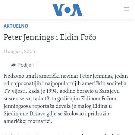
Linkovi
Pređi
na
AKTUELNO
glavni
TV PROGRAM
sadržaj
Peter Jennings i Eldin Fočo
VIDEO
Pređi
na
11 august, 2005
FOTOGRAFIJE DANA
glavnu
VIJESTI
Podijeli
navigaciju
Idi
NAUKA I TEHNOLOGIJA
SJEDINJENE AMERIČKE DRŽAVE
Nedavno umrli američki novinar Peter Jennings, jedan
na
od najpoznatijih i najpopularnijih američkih voditelja
SPECIJALNI PROJEKTI
BOSNA I HERCEGOVINA
pretragu
TV vijesti, kada je 1994. godine boravio u Sarajevu
KORUPCIJA
SVIJET
susreo se sa, tada 13-to godišnjim Eldinom Fočom.
Jenningsova reportaža dovela je malog Eldina u
SLOBODA MEDIJA
Sjedinjene Države gdje se školovao i pridružio
ŽENSKA STRANA
američkoj mornarici.
IZBJEGLIČKA STRANA