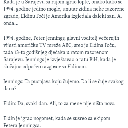
Kada je u Sarajevu sa rajom igrao lopte, onako kako se
MAGAZIN
1994. godine jedino moglo, unutar zidina neke razorene
O GLASU AMERIKE
zgrade, Eldinu Foči je Amerika izgledala daleki san. A,
onda...
Learning English
1994. godine, Peter Jennings, glavni voditelj večernjih
vijesti američke TV mreže ABC, sreo je Eldina Foču,
PRATITE NAS
tada 13-to godišnjeg dječaka u ratom razorenom
Sarajevu. Jennings je izvještavao o ratu BiH, kada je
slučajno odpočeo razgovor sa Eldinom.
Jezici
Jennings: Ta pucnjava koju čujemo. Da li se čuje svakog
dana?
Eldin: Da, svaki dan. Ali, to za mene nije ništa novo.
Eldin je igrao nogomet, kada se susreo sa ekipom
Petera Jenningsa.