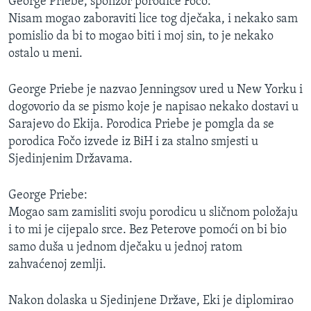
George Priebe, sponzor porodice Fočo:
Nisam mogao zaboraviti lice tog dječaka, i nekako sam
pomislio da bi to mogao biti i moj sin, to je nekako
ostalo u meni.
George Priebe je nazvao Jenningsov ured u New Yorku i
dogovorio da se pismo koje je napisao nekako dostavi u
Sarajevo do Ekija. Porodica Priebe je pomgla da se
porodica Fočo izvede iz BiH i za stalno smjesti u
Sjedinjenim Državama.
George Priebe:
Mogao sam zamisliti svoju porodicu u sličnom položaju
i to mi je cijepalo srce. Bez Peterove pomoći on bi bio
samo duša u jednom dječaku u jednoj ratom
zahvaćenoj zemlji.
Nakon dolaska u Sjedinjene Države, Eki je diplomirao