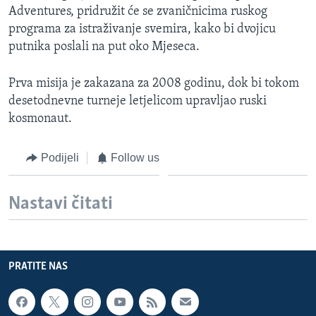
Adventures, pridružit će se zvaničnicima ruskog
MAGAZIN
programa za istraživanje svemira, kako bi dvojicu
O GLASU AMERIKE
putnika poslali na put oko Mjeseca.
Learning English
Prva misija je zakazana za 2008 godinu, dok bi tokom
desetodnevne turneje letjelicom upravljao ruski
PRATITE NAS
kosmonaut.
Podijeli
Follow us
Jezici
Nastavi čitati
PRATITE NAS