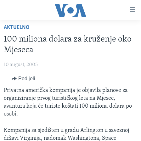
Linkovi
Pređi
na
AKTUELNO
glavni
TV PROGRAM
sadržaj
100 miliona dolara za kruženje oko
VIDEO
Pređi
Mjeseca
na
FOTOGRAFIJE DANA
glavnu
10 august, 2005
VIJESTI
navigaciju
Idi
Podijeli
NAUKA I TEHNOLOGIJA
SJEDINJENE AMERIČKE DRŽAVE
na
SPECIJALNI PROJEKTI
Privatna američka kompanija je objavila planove za
BOSNA I HERCEGOVINA
pretragu
organiziranje prvog turističkog leta na Mjesec,
KORUPCIJA
SVIJET
avantura koja će turiste koštati 100 miliona dolara po
SLOBODA MEDIJA
osobi.
ŽENSKA STRANA
Kompanija sa sjedišten u gradu Arlington u saveznoj
IZBJEGLIČKA STRANA
državi Virginija, nadomak Washingtona, Space