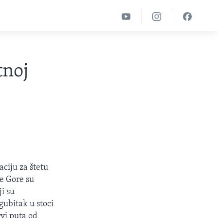
tnoj
ciju za štetu
ne Gore su
i su
gubitak u stoci
vi puta od