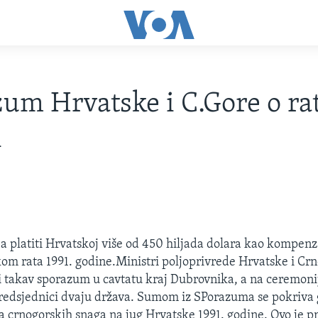
um Hrvatske i C.Gore o ra
i
a platiti Hrvatskoj više od 450 hiljada dolara kao kompenza
kom rata 1991. godine.Ministri poljoprivrede Hrvatske i Cr
i takav sporazum u cavtatu kraj Dubrovnika, a na ceremonij
predsjednici dvaju država. Sumom iz SPorazuma se pokriva 
 crnogorskih snaga na jug Hrvatske 1991. godine. Ovo je pr