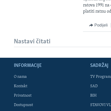
MAGAZIN
ratova 1991 na
O GLASU AMERIKE
platiti ratnu o
Podijeli
Nastavi čitati
INFORMACIJE
SADRŽAJ
O nama
TV Program
Kontakt
SAD
Learning English
Privatnost
BIH
Dostupnost
STAVOVI V
PRATITE NAS