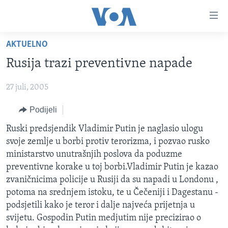
Linkovi
Pređi
na
AKTUELNO
glavni
TV PROGRAM
sadržaj
Rusija trazi preventivne napade
VIDEO
Pređi
na
27 juli, 2005
FOTOGRAFIJE DANA
glavnu
VIJESTI
Podijeli
navigaciju
Idi
NAUKA I TEHNOLOGIJA
SJEDINJENE AMERIČKE DRŽAVE
Ruski predsjendik Vladimir Putin je naglasio ulogu
na
svoje zemlje u borbi protiv terorizma, i pozvao rusko
SPECIJALNI PROJEKTI
BOSNA I HERCEGOVINA
pretragu
ministarstvo unutrašnjih poslova da poduzme
KORUPCIJA
SVIJET
preventivne korake u toj borbi.Vladimir Putin je kazao
zvaničnicima policije u Rusiji da su napadi u Londonu ,
SLOBODA MEDIJA
potoma na srednjem istoku, te u Čečeniji i Dagestanu -
ŽENSKA STRANA
podsjetili kako je teror i dalje najveća prijetnja u
svijetu. Gospodin Putin medjutim nije precizirao o
IZBJEGLIČKA STRANA