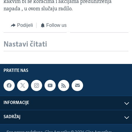
kakvim bi se koracima i akcijama preduhitrenja
MAGAZIN
napada , u ovom slučaju radilo.
O GLASU AMERIKE
Podijeli
Follow us
Learning English
Nastavi čitati
PRATITE NAS
PRATITE NAS
Jezici
INFORMACIJE
SADRŽAJ