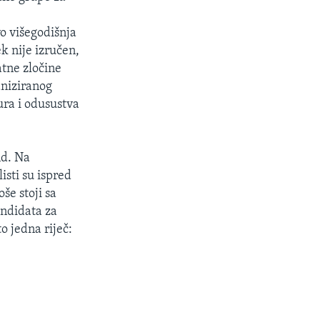
o višegodišnja
k nije izručen,
atne zločine
aniziranog
ura i odusustva
nd. Na
isti su ispred
še stoji sa
andidata za
o jedna riječ: