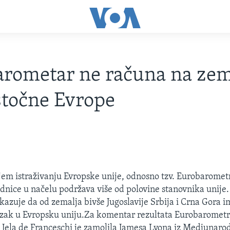
rometar ne računa na zem
stočne Evrope
em istraživanju Evropske unije, odnosno tzv. Eurobarometr
ednice u načelu podržava više od polovine stanovnika unije
okazuje da od zemalja bivše Jugoslavije Srbija i Crna Gora 
azak u Evropsku uniju.Za komentar rezultata Eurobaromet
Jela de Franceschi je zamolila Jamesa Lyona iz Medjunaro