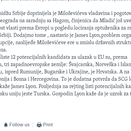
džu Srbije doprinijela je Miloševićeva vladavina i pogotov
ograda na saradnju sa Hagom, činjenica da Mladić još uve
ost vlasti prema Evropi u pogledu lociranja optuženika za r
u Srbiji. Dodajmo tome , nastavio je James Lyon,problem org
upcije, naslijeđe Miloševićeve ere u smislu državnih strukt
ona.
 liste 12 potencijalnih kandidata za ulazak u EU su, prema
 tri zapadnoevropske zemlje: Švajcarska, Norveška i Isla
, ispred Rumunije, Bugarske i Ukrajine, je Hrvatska. A na l
ja i Bosna i Hercegovina. To je dodatna potvrda da SCG lo
kaže James Lyon. Posljednja na rejting listi potencijalnih k
sku uniju jeste Turska. Gospodin Lyon kaže da je uzrok za t
Follow us
Print