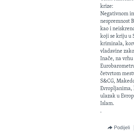
MAGAZIN
krize:
O GLASU AMERIKE
Negativnom imi
nespremnost Be
kao i neiskren
koji se kriju 
kriminala, kor
vladavine zak
Inače, na vrhu
Eurobarometru,
četvrtom mestu
S&CG, Makedoni
Evropljanima, 
ulazak u Evrop
Islam.
.
Podijeli