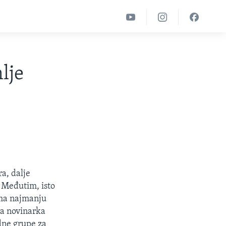
lje
a, dalje
. Međutim, isto
ima najmanju
ra novinarka
dne grupe za