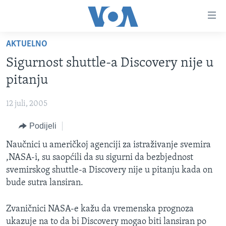
Linkovi
Pređi
na
AKTUELNO
glavni
TV PROGRAM
sadržaj
Sigurnost shuttle-a Discovery nije u
VIDEO
Pređi
pitanju
na
FOTOGRAFIJE DANA
glavnu
12 juli, 2005
VIJESTI
navigaciju
Idi
Podijeli
NAUKA I TEHNOLOGIJA
SJEDINJENE AMERIČKE DRŽAVE
na
SPECIJALNI PROJEKTI
Naučnici u američkoj agenciji za istraživanje svemira
BOSNA I HERCEGOVINA
pretragu
,NASA-i, su saopćili da su sigurni da bezbjednost
KORUPCIJA
SVIJET
svemirskog shuttle-a Discovery nije u pitanju kada on
SLOBODA MEDIJA
bude sutra lansiran.
ŽENSKA STRANA
Zvaničnici NASA-e kažu da vremenska prognoza
IZBJEGLIČKA STRANA
ukazuje na to da bi Discovery mogao biti lansiran po