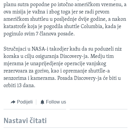
planu sutra popodne po istočno američkom vremenu, a
MAGAZIN
ova misija je važna i zbog toga jer se radi prvom
O GLASU AMERIKE
američkom shuttleu u posljednje dvije godine, a nakon
katastrofe koja je pogodila shuttle Columbia, kada je
Learning English
poginulo svim 7 članova posade.
PRATITE NAS
Stručnjaci u NASA-i takodjer kažu da su poduzeli niz
koraka u cilju osiguranja Discovery-ja. Medju tim
mjerama je unaprijedjenje operacije vanjskog
rezervoara za gorivo, kao i opremanje shuttlle-a
Jezici
senzorima i kamerama. Posada Discovery-ja će biti u
orbiti 13 dana.
Podijeli
Follow us
Nastavi čitati