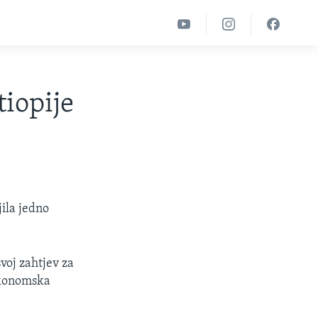
tiopije
jila jedno
svoj zahtjev za
 ekonomska