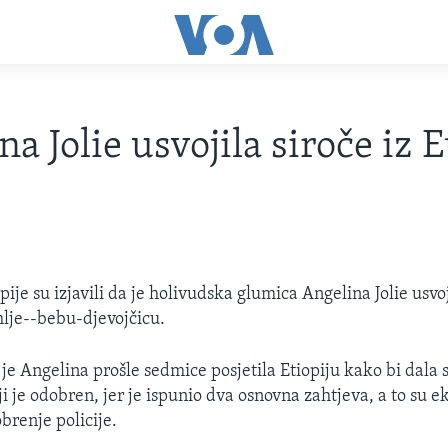
a Jolie usvojila siroče iz E
pije su izjavili da je holivudska glumica Angelina Jolie usvo
mlje--bebu-djevojčicu.
 je Angelina prošle sedmice posjetila Etiopiju kako bi dala 
i je odobren, jer je ispunio dva osnovna zahtjeva, a to su
obrenje policije.