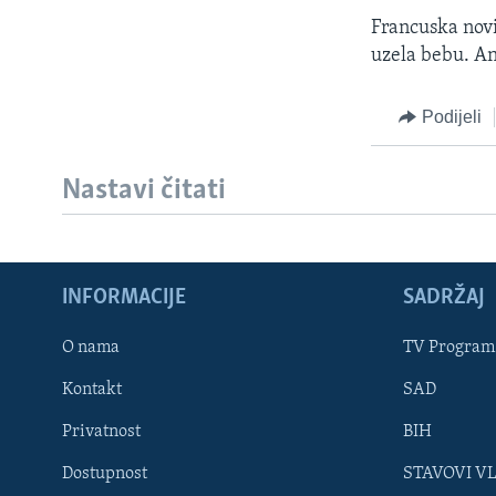
MAGAZIN
Francuska novi
O GLASU AMERIKE
uzela bebu. An
Podijeli
Nastavi čitati
INFORMACIJE
SADRŽAJ
O nama
TV Program
Kontakt
SAD
Learning English
Privatnost
BIH
Dostupnost
STAVOVI V
PRATITE NAS