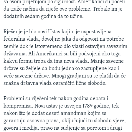
sa ovom prijetnjom po sigurnost. Amerikanci su počeli
da traže načina da riješe ove probleme. Trebalo im je
dodatnih sedam godina da to učine.
Rješenje je bio novi Ustav kojim je uspostavljena
federalna vlada, dovoljno jaka da odgovori na potrebe
zemlje dok je istovremeno dio vlasti ostavljen saveznim
državama. Ali Amerikanci su bili podvojeni oko toga
kakvu formu treba da ima nova vlada. Manje savezne
države su željele da budu jednako zastupljene kao i
veće savezne države. Mnogi gradjani su se plašili da će
snažna državna vlada ograničiti lične slobode.
Problemi su riješeni tek nakon godina debata i
kompromisa. Novi ustav je usvojen 1789 godine, tek
nakon što je dodat deseti amandman kojim se
garantuju osnovna prava, uključujući tu slobodu vjere,
govora i medija, pravo na sudjenje sa porotom i drugi