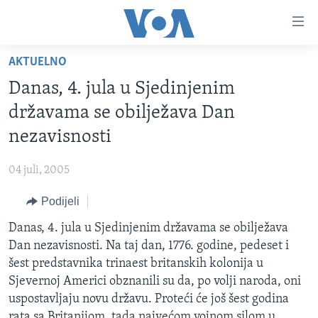
Linkovi
Pređi
na
AKTUELNO
glavni
TV PROGRAM
sadržaj
Danas, 4. jula u Sjedinjenim
VIDEO
Pređi
državama se obilježava Dan
na
FOTOGRAFIJE DANA
nezavisnosti
glavnu
VIJESTI
navigaciju
04 juli, 2005
Idi
NAUKA I TEHNOLOGIJA
SJEDINJENE AMERIČKE DRŽAVE
na
Podijeli
SPECIJALNI PROJEKTI
BOSNA I HERCEGOVINA
pretragu
Danas, 4. jula u Sjedinjenim državama se obilježava
KORUPCIJA
SVIJET
Dan nezavisnosti. Na taj dan, 1776. godine, pedeset i
SLOBODA MEDIJA
šest predstavnika trinaest britanskih kolonija u
ŽENSKA STRANA
Sjevernoj Americi obznanili su da, po volji naroda, oni
uspostavljaju novu državu. Proteći će još šest godina
IZBJEGLIČKA STRANA
rata sa Britanijom, tada najvećom vojnom silom u