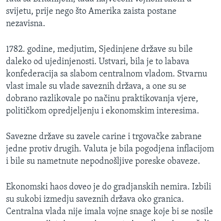
MAGAZIN
svijetu, prije nego što Amerika zaista postane
nezavisna.
O GLASU AMERIKE
1782. godine, medjutim, Sjedinjene države su bile
Learning English
daleko od ujedinjenosti. Ustvari, bila je to labava
konfederacija sa slabom centralnom vladom. Stvarnu
PRATITE NAS
vlast imale su vlade saveznih država, a one su se
dobrano razlikovale po načinu praktikovanja vjere,
političkom opredjeljenju i ekonomskim interesima.
Jezici
Savezne države su zavele carine i trgovačke zabrane
jedne protiv drugih. Valuta je bila pogodjena inflacijom
i bile su nametnute nepodnošljive poreske obaveze.
Ekonomski haos doveo je do gradjanskih nemira. Izbili
su sukobi izmedju saveznih država oko granica.
Centralna vlada nije imala vojne snage koje bi se nosile