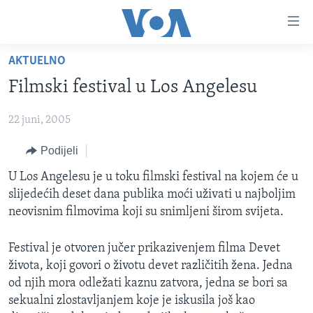
Linkovi
Pređi
na
AKTUELNO
glavni
TV PROGRAM
sadržaj
Filmski festival u Los Angelesu
VIDEO
Pređi
na
22 juni, 2005
FOTOGRAFIJE DANA
glavnu
VIJESTI
Podijeli
navigaciju
Idi
NAUKA I TEHNOLOGIJA
SJEDINJENE AMERIČKE DRŽAVE
U Los Angelesu je u toku filmski festival na kojem će u
na
slijedećih deset dana publika moći uživati u najboljim
SPECIJALNI PROJEKTI
BOSNA I HERCEGOVINA
pretragu
neovisnim filmovima koji su snimljeni širom svijeta.
KORUPCIJA
SVIJET
Festival je otvoren jučer prikazivenjem filma Devet
SLOBODA MEDIJA
života, koji govori o životu devet različitih žena. Jedna
ŽENSKA STRANA
od njih mora odležati kaznu zatvora, jedna se bori sa
sekualni zlostavljanjem koje je iskusila još kao
IZBJEGLIČKA STRANA