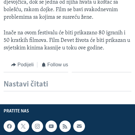
djevojčica, dok se jedna od njiha hvata u koštac sa
MAGAZIN
bolešću, rakom dojke. Film se bavi svakodnevnim
O GLASU AMERIKE
problemima sa kojima se susreću žene.
Learning English
Inače na ovom festivalu će biti prikazano 80 igranih i
50 kratkih filmova. Film Devet života će biti prikazan u
svjetskim kinima kasnije u toku ove godine.
PRATITE NAS
Podijeli
Follow us
Jezici
Nastavi čitati
PRATITE NAS