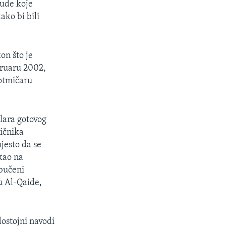
jude koje
ako bi bili
on što je
bruaru 2002,
 otmičaru
lara gotovog
ničnika
jesto da se
kao na
obučeni
ču Al-Qaide,
ostojni navodi