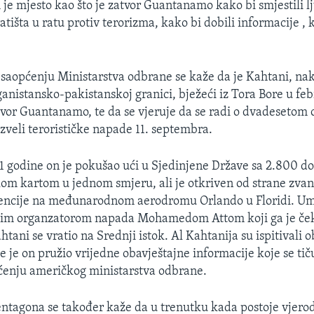
je mjesto kao što je zatvor Guantanamo kako bi smjestili l
tišta u ratu protiv terorizma, kako bi dobili informacije , k
saopćenju Ministarstva odbrane se kaže da je Kahtani, nak
anistansko-pakistanskoj granici, bježeći iz Tora Bore u fe
vor Guantanamo, te da se vjeruje da se radi o dvadesetom
izveli terorističke napade 11. septembra.
 godine on je pokušao ući u Sjedinjene Države sa 2.800 do
kom kartom u jednom smjeru, ali je otkriven od strane zva
gencije na međunarodnom aerodromu Orlando u Floridi. Um
vnim organzatorom napada Mohamedom Attom koji ga je če
ani se vratio na Srednji istok. Al Kahtanija su ispitivali 
te je on pružio vrijedne obavještajne informacije koje se ti
ćenju američkog ministarstva odbrane.
ntagona se također kaže da u trenutku kada postoje vjerod