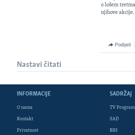
o lošem tretma
njihove akcije.
Podijeli
Nastavi čitati
Learning English
INFORMACIJE
SADRŽAJ
PRATITE NAS
O nama
TV Program
Kontakt
SAD
Jezici
Privatnost
BIH