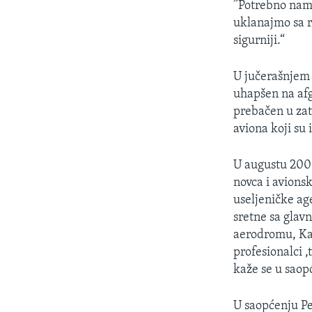
”Potrebno nam 
uklanajmo sa ra
sigurniji.“
U jučerašnjem 
uhapšen na afg
prebačen u zat
aviona koji su 
U augustu 2001
novca i avions
useljeničke a
sretne sa gla
aerodromu, Kaht
profesionalci ,
kaže se u saop
U saopćenju Pe