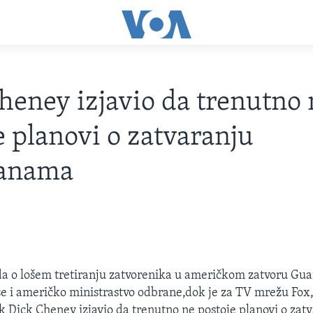
heney izjavio da trenutno 
e planovi o zatvaranju
anama
da o lošem tretiranju zatvorenika u američkom zatvoru G
 se i američko ministrastvo odbrane,dok je za TV mrežu Fox
 Dick Cheney izjavio da trenutno ne postoje planovi o zat