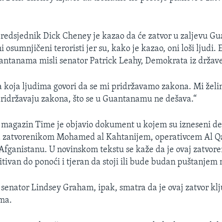
edsjednik Dick Cheney je kazao da će zatvor u zaljevu G
i osumnjičeni teroristi jer su, kako je kazao, oni loši ljudi. 
antanama misli senator Patrick Leahy, Demokrata iz držav
 koja ljudima govori da se mi pridržavamo zakona. Mi želim
pridržavaju zakona, što se u Guantanamu ne dešava.“
 magazin Time je objavio dokument u kojem su izneseni det
 zatvorenikom Mohamed al Kahtanijem, operativcem Al Q
Afganistanu. U novinskom tekstu se kaže da je ovaj zatvor
pitivan do ponoći i tjeran da stoji ili bude budan puštanjem
senator Lindsey Graham, ipak, smatra da je ovaj zatvor klj
zma.