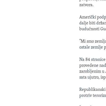
MAGAZIN
zatvora.
O GLASU AMERIKE
Američki podpr
dalje biti držan
budućnosti Gu
”Mi smo zemlja
ostale zemlje 
Na 84 stranice
provedene nad
zarobljenim u 
sata ujutro, is
Republikanski 
protriv terori