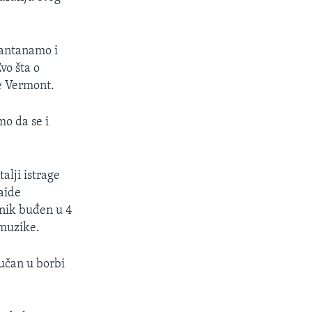
uantanamo i
Evo šta o
e Vermont.
o da se i
alji istrage
aide
enik buđen u 4
 muzike.
učan u borbi