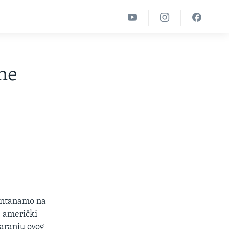
ne
uantanamo na
, američki
varanju ovog