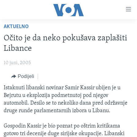
Linkovi
Pređi
na
AKTUELNO
glavni
TV PROGRAM
sadržaj
Očito je da neko pokušava zaplašiti
VIDEO
Pređi
Libance
na
FOTOGRAFIJE DANA
glavnu
10 juni, 2005
VIJESTI
navigaciju
Idi
Podijeli
NAUKA I TEHNOLOGIJA
SJEDINJENE AMERIČKE DRŽAVE
na
SPECIJALNI PROJEKTI
Istaknuti libanski novinar Samir Kassir ubijen je u
BOSNA I HERCEGOVINA
pretragu
Bejrutu u eksplozija podmetnutoj pod njegov
KORUPCIJA
SVIJET
automobil. Desilo se to nekoliko dana pred održavnje
SLOBODA MEDIJA
druge runde parlamentarnih izbora u Libanu.
ŽENSKA STRANA
Gospodin Kassir je bio poznat po oštrim kritikama
IZBJEGLIČKA STRANA
gotovo tri decenije duge sirijske okupacije. Libanski