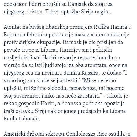
opozicioni lideri optužili su Damask da stoji iza
MAGAZIN
njegovog ubistva. Takve optužbe Sirija negira.
O GLASU AMERIKE
Atentat na bivšeg libanskog premijera Rafika Hariria u
Learning English
Bejrutu u februaru potakao je masovne demonstracije
protiv sirijske okupacije. Damask je bio prisiljen da
PRATITE NAS
povuče trupe iz Libana. Haririjev sin i politički
nasljednik Saad Hariri rekao je reporterima da on
vjeruje da su isti ljudi stoje iza oba atenttata, onog na
njegovog oca na novinara Samira Kassira, te dodao:”I
Jezici
samo bog zna šta će se još desiti.” “Mi se nećemo
uplašiti, mi želimo slobodu, nezavisnost, mi hocemo
svoj suverenitet i niko nas neće zaustaviti“ - takođe je
rekao gospodin Hariri, a libanska politicka opozicija
traži ostavku Siriji naklonjenog predsjednika Libana
Emila Lahouda.
Americki državni sekretar Condoleezza Rice osudila je