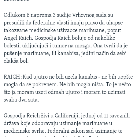
MAGAZIN
Odlukom 6 naprema 3 sudije Vrhovnog suda su
O GLASU AMERIKE
presudili da federalne vlasti imaju pravo da uhapse
takozvane medicinske uživaoce marihuane, poput
Learning English
Angel Raich. Gospodja Raich boluje od nekoliko
bolesti, uključujući i tumor na mozgu. Ona tvrdi da je
PRATITE NAS
pušenje marihuane, ili kanabisa, jedini način da sebi
olakša bol.
RAICH :Kad ujutro ne bih uzela kanabis - ne bih uopšte
Jezici
mogla da se pokrenem. Ne bih mogla ništa. To je nešto
što ja moram uzeti odmah ujutro i moram to uzimati
svaka dva sata.
Gospodja Reich živi u Californiji, jednoj od 11 saveznih
država koje odobravaju uzimanje marihuane u
medicinske svrhe. Federalni zakon sad uzimanje te