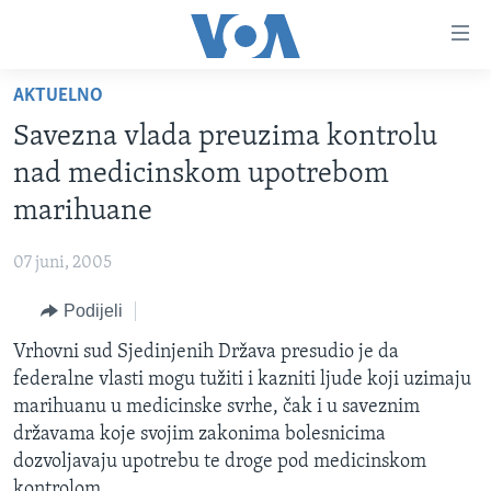
Linkovi
Pređi
na
AKTUELNO
glavni
TV PROGRAM
sadržaj
Savezna vlada preuzima kontrolu
VIDEO
Pređi
nad medicinskom upotrebom
na
FOTOGRAFIJE DANA
marihuane
glavnu
VIJESTI
navigaciju
07 juni, 2005
Idi
NAUKA I TEHNOLOGIJA
SJEDINJENE AMERIČKE DRŽAVE
na
Podijeli
SPECIJALNI PROJEKTI
BOSNA I HERCEGOVINA
pretragu
Vrhovni sud Sjedinjenih Država presudio je da
KORUPCIJA
SVIJET
federalne vlasti mogu tužiti i kazniti ljude koji uzimaju
SLOBODA MEDIJA
marihuanu u medicinske svrhe, čak i u saveznim
ŽENSKA STRANA
državama koje svojim zakonima bolesnicima
dozvoljavaju upotrebu te droge pod medicinskom
IZBJEGLIČKA STRANA
kontrolom.